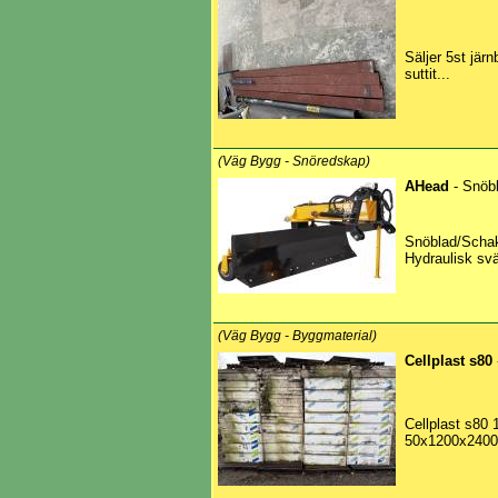
Säljer 5st jär
suttit...
(Väg Bygg - Snöredskap)
AHead
- Snöb
Snöblad/Schak
Hydraulisk svä
(Väg Bygg - Byggmaterial)
Cellplast s80
Cellplast s80
50x1200x2400 