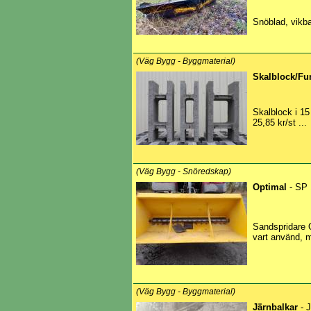
Snöblad, vikba
(Väg Bygg - Byggmaterial)
Skalblock/Fu
Skalblock i 1
25,85 kr/st ...
(Väg Bygg - Snöredskap)
Optimal
- SP 
Sandspridare 
vart använd, m
(Väg Bygg - Byggmaterial)
Järnbalkar
- 