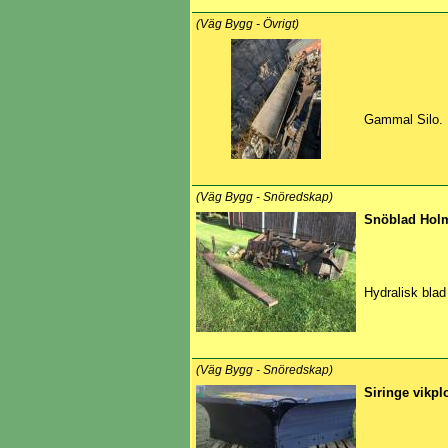
(Väg Bygg - Övrigt)
Gammal Silo.
(Väg Bygg - Snöredskap)
Snöblad Hol
Hydralisk blad
(Väg Bygg - Snöredskap)
Siringe vikp