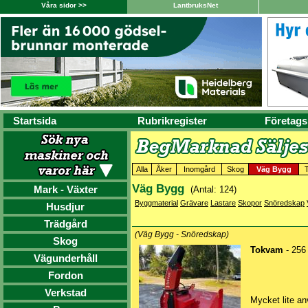
Våra sidor >>
LantbruksNet
Startsida
Rubrikregister
Företags
Alla
Åker
Inomgård
Skog
Väg Bygg
Väg Bygg
Mark - Växter
(Antal: 124)
Byggmaterial
Grävare
Lastare
Skopor
Snöredskap
Husdjur
Trädgård
(Väg Bygg - Snöredskap)
Skog
Tokvam
- 256
Vägunderhåll
Fordon
Verkstad
Mycket lite an