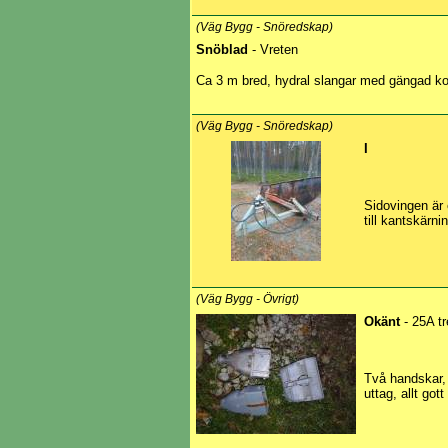
(Väg Bygg - Snöredskap)
Snöblad
- Vreten
Ca 3 m bred, hydral slangar med gängad kopp
(Väg Bygg - Snöredskap)
I
Sidovingen är 
till kantskärni
(Väg Bygg - Övrigt)
Okänt
- 25A tr
Två handskar, 
uttag, allt gott