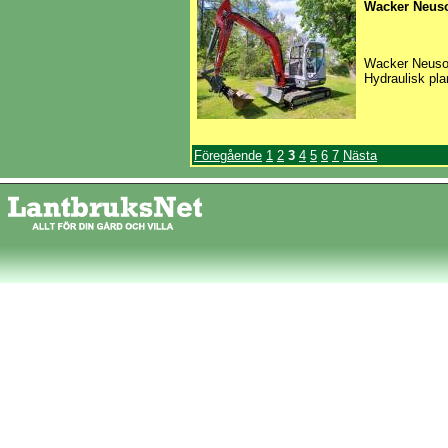
Wacker Neus
Wacker Neuson
Hydraulisk pla
Föregående
1
2
3
4
5
6
7
Nästa