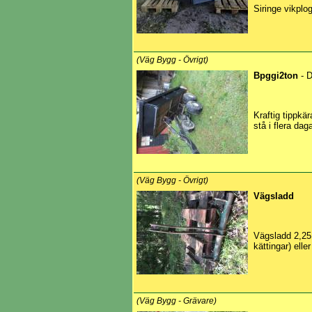
Siringe vikpl
(Väg Bygg - Övrigt)
Bpggi2ton
- D
Kraftig tippkär
stå i flera dag
(Väg Bygg - Övrigt)
Vägsladd
Vägsladd 2,25 
kättingar) eller
(Väg Bygg - Grävare)