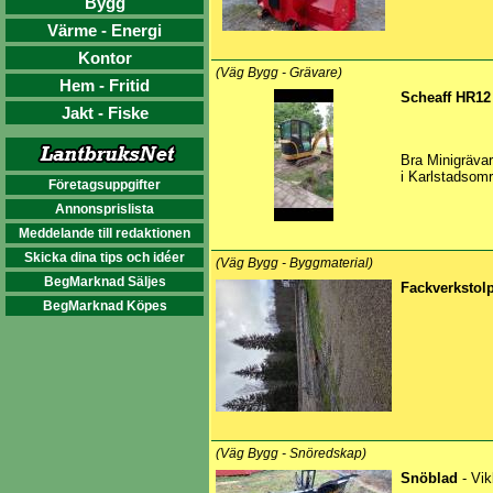
Bygg
Värme - Energi
Kontor
(Väg Bygg - Grävare)
Hem - Fritid
Scheaff HR12
Jakt - Fiske
Bra Minigräva
i Karlstadsområ
Företagsuppgifter
Annonsprislista
Meddelande till redaktionen
Skicka dina tips och idéer
(Väg Bygg - Byggmaterial)
BegMarknad Säljes
Fackverkstol
BegMarknad Köpes
(Väg Bygg - Snöredskap)
Snöblad
- Vik