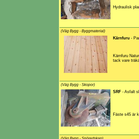
Hydraulisk pl
(Väg Bygg - Byggmaterial)
Kärnfuru
- Pan
Kärnfuru Natur
tack vare träk
(Väg Bygg - Skopor)
SRF
- Asfalt s
Fäste s45 är k
(Väg Bygg - Snöredskap)