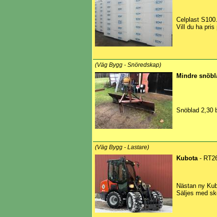
Celplast S100
Vill du ha pris
(Väg Bygg - Snöredskap)
Mindre snöbl
Snöblad 2,30 b
(Väg Bygg - Lastare)
Kubota
- RT2
Nästan ny Kub
Säljes med skop