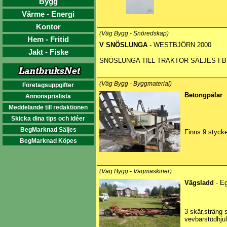
Bygg
Värme - Energi
Kontor
(Väg Bygg - Snöredskap)
Hem - Fritid
V SNÖSLUNGA
- WESTBJÖRN 2000
Jakt - Fiske
SNÖSLUNGA TILL TRAKTOR SÄLJES I B
(Väg Bygg - Byggmaterial)
Företagsuppgifter
Betongpålar
Annonsprislista
Meddelande till redaktionen
Skicka dina tips och idéer
BegMarknad Säljes
Finns 9 styck
BegMarknad Köpes
(Väg Bygg - Vägmaskiner)
Vägsladd
- Eg
3 skär,sträng s
vevbarstödhjul