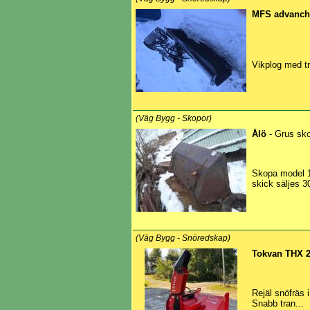
MFS advanch
Vikplog med t
(Väg Bygg - Skopor)
Ålö
- Grus sk
Skopa model 13
skick säljes 
(Väg Bygg - Snöredskap)
Tokvan THX 2
Rejäl snöfräs 
Snabb tran...