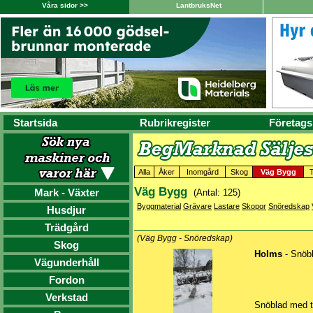
Våra sidor >>
LantbruksNet
Startsida
Rubrikregister
Företags
Alla
Åker
Inomgård
Skog
Väg Bygg
Väg Bygg
Mark - Växter
(Antal: 125)
Byggmaterial
Grävare
Lastare
Skopor
Snöredskap
Husdjur
Trädgård
(Väg Bygg - Snöredskap)
Skog
Holms
- Snöbl
Vägunderhåll
Fordon
Verkstad
Snöblad med tr