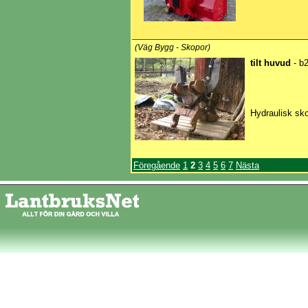
(Väg Bygg - Skopor)
tilt huvud
- b
Hydraulisk sko
Föregående
1
2
3
4
5
6
7
Nästa