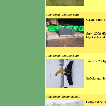
(Väg Bygg - Snöredskap)
SAMI 3000 H
Sami 3000 HD 
Mycket bra sk
(Väg Bygg - Snöredskap)
Trejon
- 235h
Snöslunga i bra
(Väg Bygg - Byggmaterial)
Cellplast S10