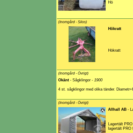
Hö
(Inomgård - Silos)
Hökratt
Hökratt
(Inomgård - Övrigt)
Okänt
- Sågklingor -
1900
4 st. sågklingor med olika tänder. Diame
(Inomgård - Övrigt)
Allhall AB
- L
Lagertält PRO 
lagertält PRO f