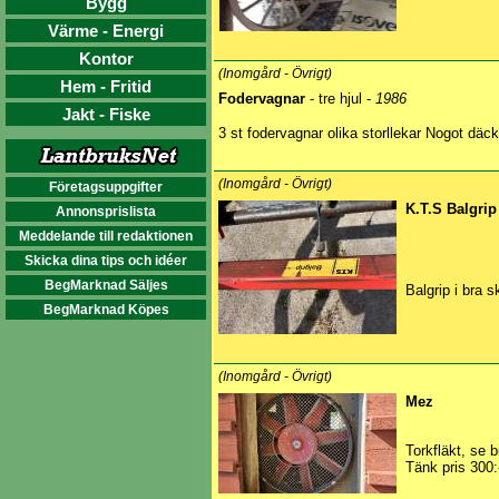
Bygg
Värme - Energi
Kontor
(Inomgård - Övrigt)
Hem - Fritid
Fodervagnar
- tre hjul -
1986
Jakt - Fiske
3 st fodervagnar olika storllekar Nogot däc
(Inomgård - Övrigt)
Företagsuppgifter
K.T.S Balgrip
Annonsprislista
Meddelande till redaktionen
Skicka dina tips och idéer
BegMarknad Säljes
Balgrip i bra 
BegMarknad Köpes
(Inomgård - Övrigt)
Mez
Torkfläkt, se b
Tänk pris 300: