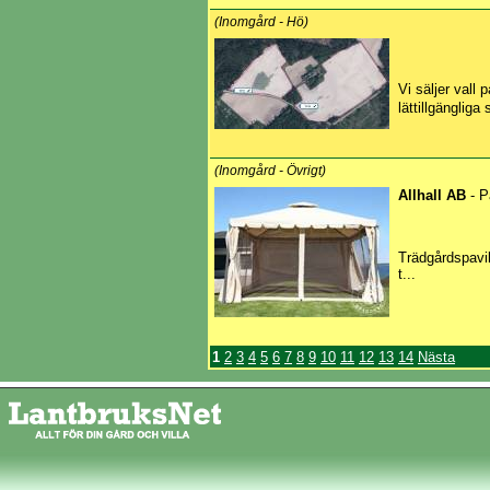
(Inomgård - Hö)
Vi säljer vall 
lättillgängliga
(Inomgård - Övrigt)
Allhall AB
- P
Trädgårdspavil
t...
1
2
3
4
5
6
7
8
9
10
11
12
13
14
Nästa