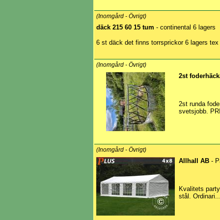
(Inomgård - Övrigt)
däck 215 60 15 tum
- continental 6 lagers
6 st däck det finns torrsprickor 6 lagers t
(Inomgård - Övrigt)
2st foderhäck
2st runda fode
svetsjobb. PR
(Inomgård - Övrigt)
Allhall AB
- P
Kvalitets part
stål. Ordinari..