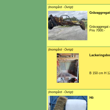
(Inomgård - Övrigt)
Grävaggregat
Grävaggregat 
Pris 7000:-
(Inomgård - Övrigt)
Lackeringsbo
B 150 cm H 12
(Inomgård - Övrigt)
Hö