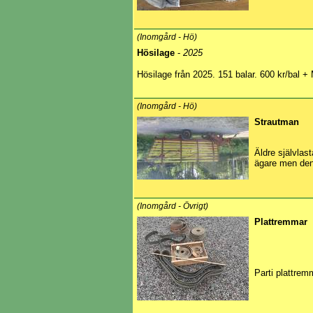
(Inomgård - Hö)
Hösilage
-
2025
Hösilage från 2025. 151 balar. 600 kr/bal 
(Inomgård - Hö)
Strautman
Äldre självlas
ägare men den 
(Inomgård - Övrigt)
Plattremmar
Parti plattrem