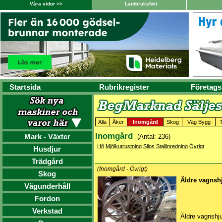
Våra sidor >>
LantbruksNet
Startsida
Rubrikregister
Företags
Alla
Åker
Inomgård
Skog
Väg Bygg
Inomgård
Mark - Växter
(Antal: 236)
Hö
Mjölkutrustning
Silos
Stallinredning
Övrigt
Husdjur
Trädgård
(Inomgård - Övrigt)
Skog
Äldre vagnsh
Vägunderhåll
Fordon
Verkstad
Äldre vagnshju