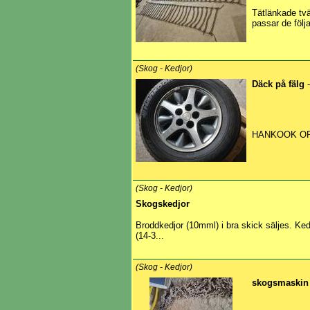
Tätlänkade tv
passar de följa
(Skog - Kedjor)
Däck på fälg
-
HANKOOK OPT
(Skog - Kedjor)
Skogskedjor
Broddkedjor (10mml) i bra skick säljes. Ked
(14-3...
(Skog - Kedjor)
skogsmaski