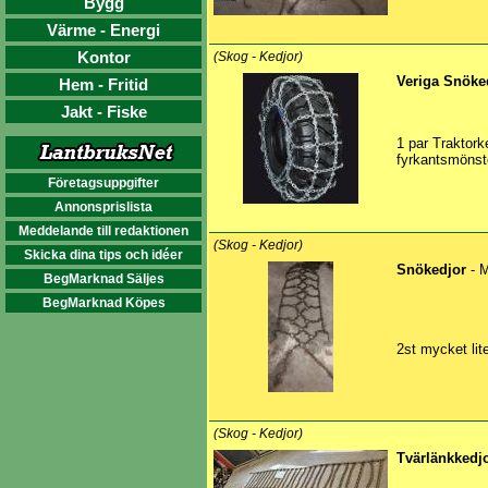
Bygg
Värme - Energi
Kontor
(Skog - Kedjor)
Veriga Snöke
Hem - Fritid
Jakt - Fiske
1 par Traktork
fyrkantsmönste
Företagsuppgifter
Annonsprislista
Meddelande till redaktionen
(Skog - Kedjor)
Skicka dina tips och idéer
Snökedjor
- M
BegMarknad Säljes
BegMarknad Köpes
2st mycket li
(Skog - Kedjor)
Tvärlänkkedj