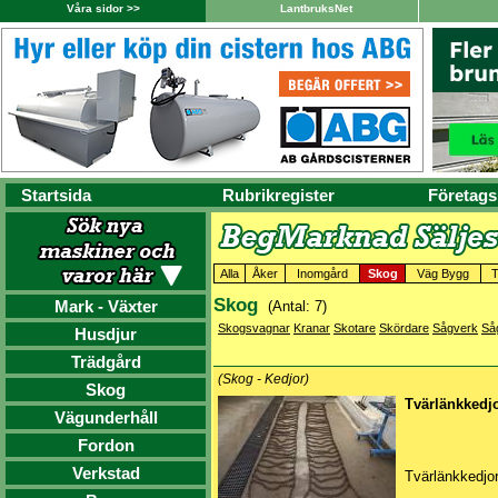
Våra sidor >>
LantbruksNet
Startsida
Rubrikregister
Företags
Alla
Åker
Inomgård
Skog
Väg Bygg
T
Skog
Mark - Växter
(Antal: 7)
Skogsvagnar
Kranar
Skotare
Skördare
Sågverk
Så
Husdjur
Trädgård
(Skog - Kedjor)
Skog
Tvärlänkkedj
Vägunderhåll
Fordon
Verkstad
Tvärlänkkedjor