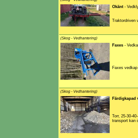
Okänt
- Vedkly
Traktordriven v
(Skog - Vedhantering)
Faxes
- Vedka
Faxes vedkap 
(Skog - Vedhantering)
Färdigkapad 
Torr, 25-30-40
transport kan 