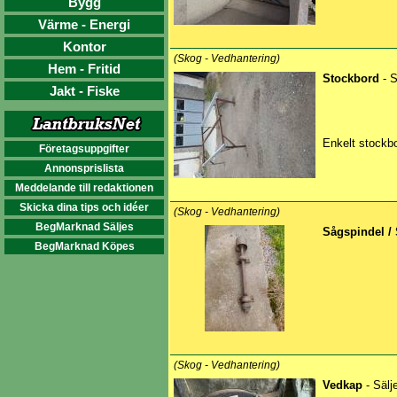
Bygg
Värme - Energi
Kontor
(Skog - Vedhantering)
Hem - Fritid
Stockbord
- S
Jakt - Fiske
Enkelt stockb
Företagsuppgifter
Annonsprislista
Meddelande till redaktionen
Skicka dina tips och idéer
(Skog - Vedhantering)
BegMarknad Säljes
Sågspindel /
BegMarknad Köpes
(Skog - Vedhantering)
Vedkap
- Sälj