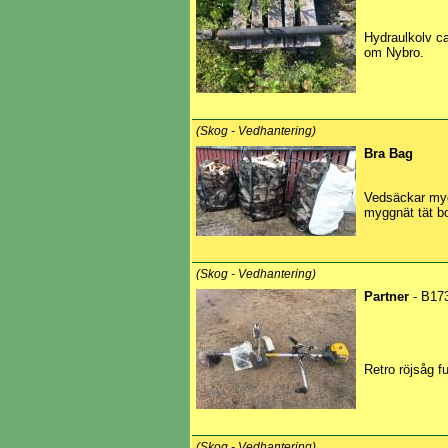
Hydraulkolv ca
om Nybro.
(Skog - Vedhantering)
Bra Bag
Vedsäckar myg
myggnät tät b
(Skog - Vedhantering)
Partner
- B17
Retro röjsåg f
(Skog - Vedhantering)