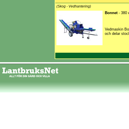
(Skog - Vedhantering)
Bonnet
- 380 
Vedmaskin Bo
och delar stocka