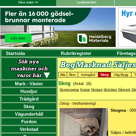
Våra sidor >>
LantbruksNet
Startsida
Rubrikregister
Företags
Alla
Åker
Inomgård
Skog
Väg Bygg
T
Skog
Mark - Växter
(Antal: 16)
Skogsvagnar
Kranar
Skotare
Skördare
Sågverk
Så
Husdjur
Trädgård
(Skog - Vedhantering)
Skog
Skogma
- 000
Vägunderhåll
Fordon
Verkstad
Säljes i befintl