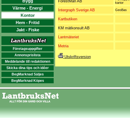
Bygg
ForestMan AB
kartor
Värme - Energi
Intergraph Sverige AB
GeoBas
Kontor
Kartbutiken
Hem - Fritid
KM mätkonsult AB
Jakt - Fiske
Lantmäteriet
Metria
Företagsuppgifter
Annonsprislista
Utskriftsversion
Meddelande till redaktionen
Skicka dina tips och idéer
BegMarknad Säljes
BegMarknad Köpes