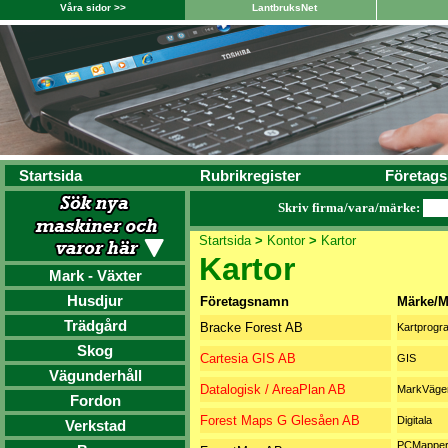
Våra sidor >>
LantbruksNet
Startsida
Rubrikregister
Företags
Skriv firma/vara/märke:
Startsida
>
Kontor
>
Kartor
Kartor
Mark - Växter
Husdjur
Företagsnamn
Märke/M
Trädgård
Bracke Forest AB
Kartprogr
Skog
Cartesia GIS AB
GIS
Vägunderhåll
Datalogisk / AreaPlan AB
MarkVäge
Fordon
Forest Maps G Glesåen AB
Digitala
Verkstad
PCMapper, 