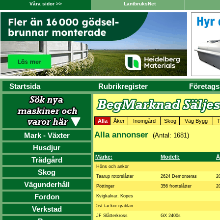
Våra sidor >>
LantbruksNet
Startsida
Rubrikregister
Företags
Alla
Åker
Inomgård
Skog
Väg Bygg
T
Alla annonser
Mark - Växter
(Antal: 1681)
Husdjur
Märke:
Modell:
Å
Trädgård
Höns och ankor
Skog
Taarup rotorslåtter
2624 Demonteras
2
Vägunderhåll
Pöttinger
356 frontslåtter
2
Fordon
Kvigkalvar. Köpes
5st tackor ryablan...
Verkstad
JF Slåtterkross
GX 2400s