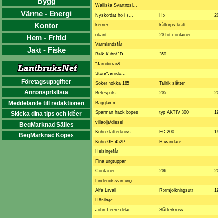
Bygg
Walliska Svartnosl...
Värme - Energi
Nyskördat hö i s...
Hö
2
Kontor
kerner
kåltorps kratt
okänt
20 fot container
Hem - Fritid
Värmlandsfår
Jakt - Fiske
Balk Kuhn/JD
350
"Järndörrar&...
Stora"Järndö...
Företagsuppgifter
Söker nokka 185
Tallrik slåtter
Annonsprislista
Betesputs
205
2
Meddelande till redaktionen
Bagglamm
Sparman hack köpes
typ AKTIV 800
1
Skicka dina tips och idéer
villaolja/diesel
BegMarknad Säljes
Kuhn slåtterkross
FC 200
1
BegMarknad Köpes
Kuhn GF 452P
Hövändare
Helsingefår
Fina ungtuppar
Container
20ft
2
Linderödssvin ung...
Alfa Lavall
Rörmjölkningsutr
1
Hösilage
John Deere delar
Slåtterkross