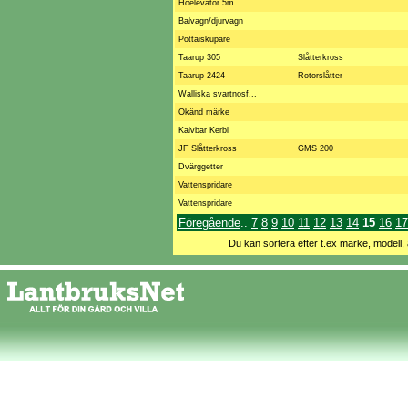
Höelevator 5m
Balvagn/djurvagn
Pottaiskupare
Taarup 305
Slåtterkross
Taarup 2424
Rotorslåtter
Walliska svartnosf...
Okänd märke
Kalvbar Kerbl
JF Slåtterkross
GMS 200
Dvärggetter
Vattenspridare
Vattenspridare
Föregående
..
7
8
9
10
11
12
13
14
15
16
17
Du kan sortera efter t.ex märke, modell, 