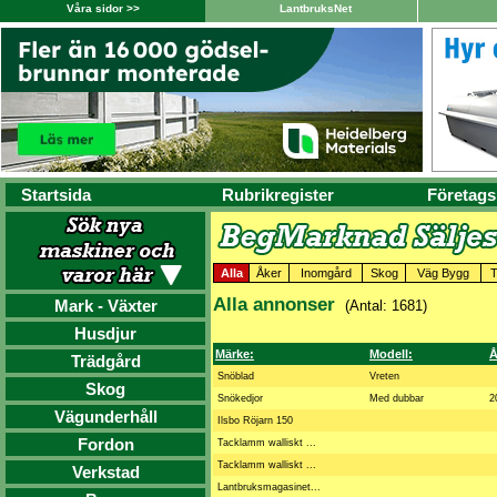
Våra sidor >>
LantbruksNet
Startsida
Rubrikregister
Företags
Alla
Åker
Inomgård
Skog
Väg Bygg
T
Alla annonser
Mark - Växter
(Antal: 1681)
Husdjur
Märke:
Modell:
Å
Trädgård
Snöblad
Vreten
Skog
Snökedjor
Med dubbar
2
Vägunderhåll
Ilsbo Röjarn 150
Fordon
Tacklamm walliskt ...
Tacklamm walliskt ...
Verkstad
Lantbruksmagasinet...