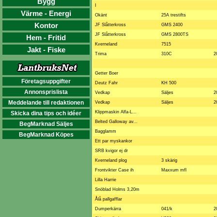
Bygg
I
Värme - Energi
Okänt
25A trestifts
Kontor
JF Slåtterkross
GMS 2400
JF Slåtterkross
GMS 2800TS
Hem - Fritid
Kverneland
7515
Jakt - Fiske
Trima
310C
2
Getter Boer
Företagsuppgifter
Deutz Fahr
KH 500
Annonsprislista
Vedkap
Säljes
2
Meddelande till redaktionen
Vedkap
Säljes
2
Klippmaskin Alfa-L...
Skicka dina tips och idéer
Belted Galloway av...
BegMarknad Säljes
Bagglamm
BegMarknad Köpes
Ett par myskankor
SRB kvigor ej dr
Kverneland plog
3 skärig
Frontvikter Case ih
Maxxum mfl
Lilla Harrie
Snöblad Holms 3,20m
Ålå pallgafflar
Dumperkärra
041/k
2