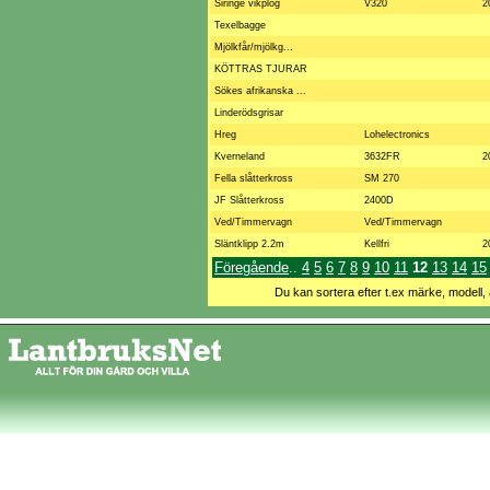
Siringe vikplog
V320
2
Texelbagge
Mjölkfår/mjölkg...
KÖTTRAS TJURAR
Sökes afrikanska ...
Linderödsgrisar
Hreg
Lohelectronics
Kverneland
3632FR
2
Fella slåtterkross
SM 270
JF Slåtterkross
2400D
Ved/Timmervagn
Ved/Timmervagn
Släntklipp 2.2m
Kellfri
2
Föregående
..
4
5
6
7
8
9
10
11
12
13
14
15
Du kan sortera efter t.ex märke, modell, 