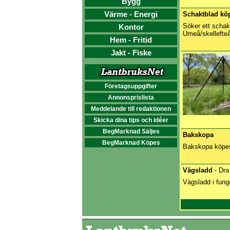
Bygg
Värme - Energi
Schaktblad kö
Söker ett schakt
Kontor
Umeå/skellefteå
Hem - Fritid
Jakt - Fiske
Företagsuppgifter
Annonsprislista
Meddelande till redaktionen
Skicka dina tips och idéer
BegMarknad Säljes
Bakskopa
BegMarknad Köpes
Bakskopa köpes t
Vägsladd
- Dra
Vägsladd i fung