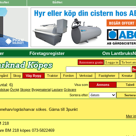
uksNet
BåtNet
er
Företagsregister
Om LantbruksN
Annonsera gratis
Logga in
Ta bort a
mgård
Skog
Väg Bygg
Traktor
Fordon
Verkstad
Fastigheter
Kreatur
ntal: 6)
Visa som
Annons
Tabell
edskap
Övrigt
Skopor
Byggmaterial
Lastare
Grävare
Sortera efter
neharv/ogräsharvar sökes. Gärna till 3punkt
Mer in
M 218
stare BM 218 köpes 073-5822469