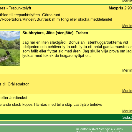
Mer in
pes
- Trepunktslyft
Maxpris
2 90
blad till trepunktslyften. Gärna runt
/Robertsfors/Vindeln/Burträsk m.m Ring eller skicka meddelande!
Mer in
Stubbrytare, Jätte (stenjätte), Treben
Jag har en liten släktgård i Bohuslän i stenhuggartrakterna vid
Idefjorden och behöver lyfta och flytta ett antal gamla murstenar
som fallit eller flyttat sig med åren. Jag skulle vilja prova om jag
lyckas med teknik de tidigare nyttjat o...
Mer in
ill Grålletraktor.
Mer in
 efter Jordbrukst
erande skick köpes Hämtas med bil o släp Lasthjälp behövs
Mer in
Sida:
©LantbruksNet Sverige AB 2026