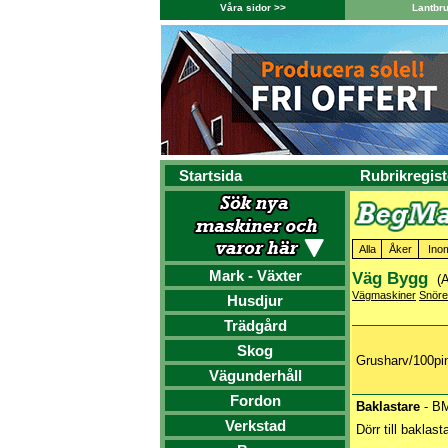
Våra sidor >>
Lantbr
Startsida
Rubrikregist
Alla
Åker
Ino
Mark - Växter
Väg Bygg
(A
Vägmaskiner
Snör
Husdjur
Trädgård
Skog
Grusharv/100pin
Vägunderhåll
Fordon
Baklastare
- B
Verkstad
Dörr till bakla