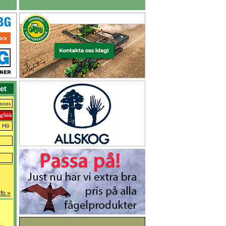
et
nnons
Hö
fo »