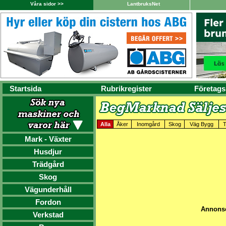
Våra sidor >>
LantbruksNet
Startsida
Rubrikregister
Företags
Alla
Åker
Inomgård
Skog
Väg Bygg
T
Mark - Växter
Husdjur
Trädgård
Skog
Vägunderhåll
Fordon
Annonse
Verkstad