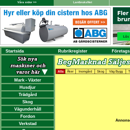
Våra sidor >>
LantbruksNet
Startsida
Rubrikregister
Företags
Alla
Åker
Inomgård
Skog
Väg Bygg
T
Mark - Växter
Husdjur
Trädgård
Skog
Vägunderhåll
Fordon
Annonse
Verkstad