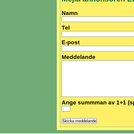
Namn
Tel
E-post
Meddelande
Ange summman av 1+1 (s