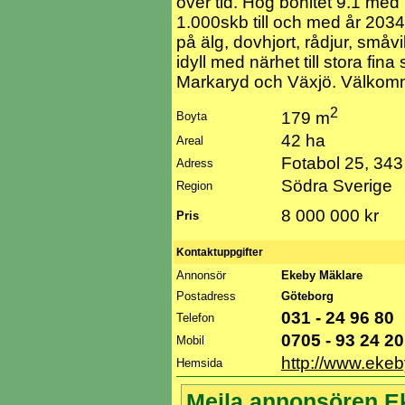
över tid. Hög bonitet 9.1 me
1.000skb till och med år 2034
på älg, dovhjort, rådjur, småvi
idyll med närhet till stora fin
Markaryd och Växjö. Välkomm
2
179 m
Boyta
42 ha
Areal
Fotabol 25, 343
Adress
Södra Sverige
Region
8 000 000 kr
Pris
Kontaktuppgifter
Annonsör
Ekeby Mäklare
Postadress
Göteborg
031 - 24 96 80
Telefon
0705 - 93 24 2
Mobil
http://www.ekeb
Hemsida
Mejla annonsören E