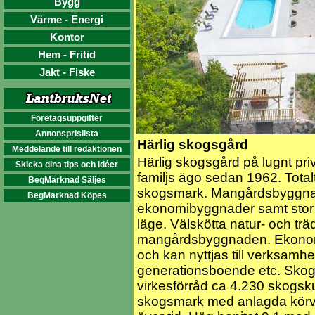
Bygg
Värme - Energi
Kontor
Hem - Fritid
Jakt - Fiske
Företagsuppgifter
Annonsprislista
Härlig skogsgård
Meddelande till redaktionen
Härlig skogsgård på lugnt pri
Skicka dina tips och idéer
familjs ägo sedan 1962. Tota
BegMarknad Säljes
skogsmark. Mangårdsbyggnad
BegMarknad Köpes
ekonomibyggnader samt stor
läge. Välskötta natur- och träd
mangårdsbyggnaden. Ekonomi
och kan nyttjas till verksamhe
generationsboende etc. Sko
virkesförråd ca 4.230 skogskub
skogsmark med anlagda körvä