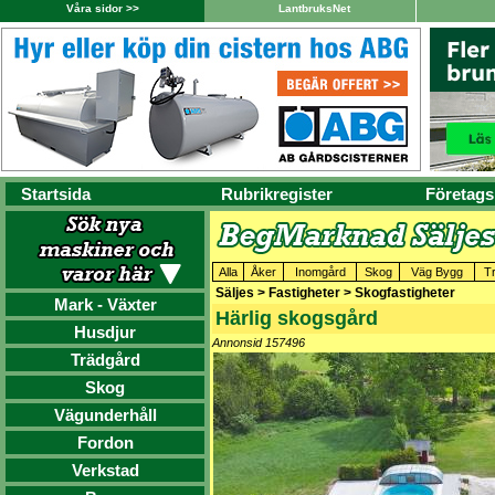
Våra sidor >>
LantbruksNet
Startsida
Rubrikregister
Företags
Alla
Åker
Inomgård
Skog
Väg Bygg
T
Säljes > Fastigheter > Skogfastigheter
Mark - Växter
Härlig skogsgård
Husdjur
Annonsid 157496
Trädgård
Skog
Vägunderhåll
Fordon
Verkstad