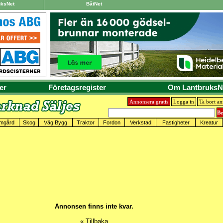
uksNet
BåtNet
er
Företagsregister
Om LantbruksN
Annonsera gratis
Logga in
Ta bort a
mgård
Skog
Väg Bygg
Traktor
Fordon
Verkstad
Fastigheter
Kreatur
Annonsen finns inte kvar.
« Tillbaka