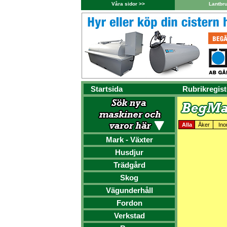
Våra sidor >>
Lantbr
Startsida
Rubrikregist
Alla
Åker
Ino
Mark - Växter
Husdjur
Trädgård
Skog
Vägunderhåll
Fordon
Verkstad