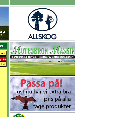
et
nnons
Hö