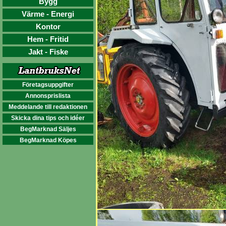
Bygg
Värme - Energi
Kontor
Hem - Fritid
Jakt - Fiske
Företagsuppgifter
Annonsprislista
Meddelande till redaktionen
Skicka dina tips och idéer
BegMarknad Säljes
BegMarknad Köpes