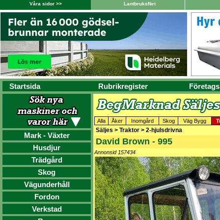
Våra sidor >>
LantbruksNet
Startsida
Rubrikregister
Företags
Alla
Åker
Inomgård
Skog
Väg Bygg
T
Säljes > Traktor > 2-hjulsdrivna
Mark - Växter
David Brown - 995
Husdjur
Annonsid 157434
Trädgård
Skog
Vägunderhåll
Fordon
Verkstad