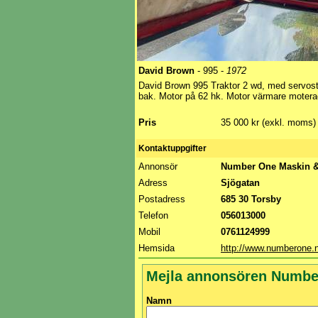
David Brown
- 995 -
1972
David Brown 995 Traktor 2 wd, med servost
bak. Motor på 62 hk. Motor värmare moterad.
Pris
35 000 kr (exkl. moms)
Kontaktuppgifter
Annonsör
Number One Maskin &
Adress
Sjögatan
Postadress
685 30 Torsby
Telefon
056013000
Mobil
0761124999
Hemsida
http://www.numberone.
Mejla annonsören Numbe
Namn