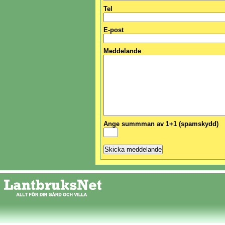
Tel
E-post
Meddelande
Ange summman av 1+1 (spamskydd)