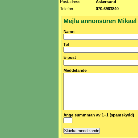
Postadress
Askersund
Telefon
070-6963840
Mejla annonsören Mikael
Namn
Tel
E-post
Meddelande
Ange summman av 1+1 (spamskydd)