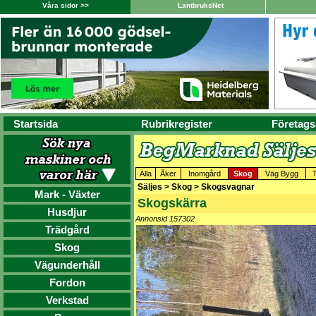
Våra sidor >>
LantbruksNet
Startsida
Rubrikregister
Företags
Alla
Åker
Inomgård
Skog
Väg Bygg
T
Säljes > Skog > Skogsvagnar
Mark - Växter
Skogskärra
Husdjur
Annonsid 157302
Trädgård
Skog
Vägunderhåll
Fordon
Verkstad