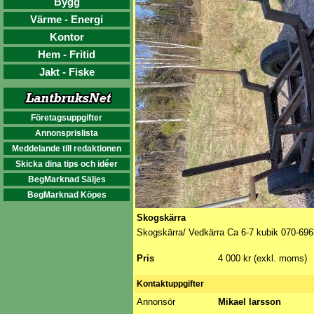
Bygg
Värme - Energi
Kontor
Hem - Fritid
Jakt - Fiske
Företagsuppgifter
Annonsprislista
Meddelande till redaktionen
Skicka dina tips och idéer
BegMarknad Säljes
BegMarknad Köpes
Skogskärra
Skogskärra/ Vedkärra Ca 6-7 kubik 070-69
Pris
4 000 kr (exkl. moms)
Kontaktuppgifter
Annonsör
Mikael larsson