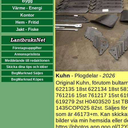
Bygg
Värme - Energi
Kontor
Hem - Fritid
Jakt - Fiske
Företagsuppgifter
Annonsprislista
Meddelande till redaktionen
Skicka dina tips och idéer
BegMarknad Säljes
Kuhn
- Plogdelar -
2026
BegMarknad Köpes
Original Kuhn, förutom bult
622135 18st 622134 18st 58
761216 15st 761217 15st 61
619279 2st H0403520 1st TB
1435COP025 82st. Säljes för e
som är 46173+m. Kan skickas.
bilder via min hemsida eller 
https://photos.app.goo.gl/12Y