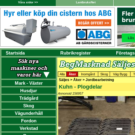
Våra sidor >>
LantbruksNet
Startsida
Rubrikregister
Företags
Alla
Åker
Inomgård
Skog
Väg Bygg
T
Säljes > Åker > Jordbearbetning
Mark - Växter
Kuhn - Plogdelar
Husdjur
Annonsid 156957
Trädgård
Skog
Vägunderhåll
Fordon
Verkstad