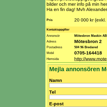
bilder och mer info på min 
Ha en fin dag! Mvh Alexande
20 000 kr (exkl
Pris
Kontaktuppgifter
Annonsör
Mötesbron Maskin A
Mötesbron 2
Adress
Postadress
504 96 Bredared
0705-164418
Mobil
http://www.mot
Hemsida
Mejla annonsören M
Namn
Tel
E-post