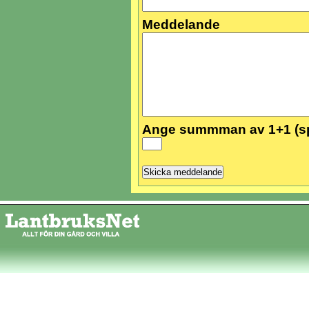
Meddelande
Ange summman av 1+1 (s