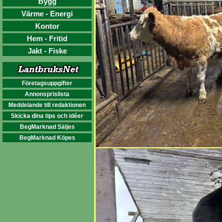
Bygg
Värme - Energi
Kontor
Hem - Fritid
Jakt - Fiske
Företagsuppgifter
Annonsprislista
Meddelande till redaktionen
Skicka dina tips och idéer
BegMarknad Säljes
BegMarknad Köpes