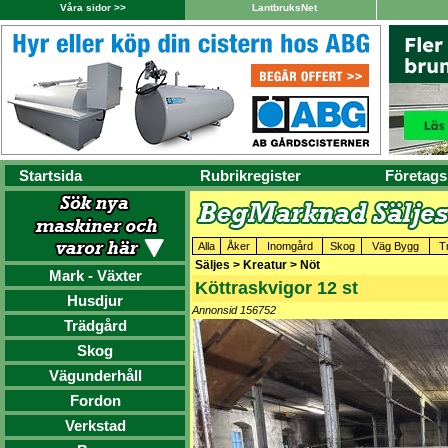
Våra sidor >>
LantbruksNet
Startsida
Rubrikregister
Företags
Alla
Åker
Inomgård
Skog
Väg Bygg
T
Säljes > Kreatur > Nöt
Mark - Växter
Köttraskvigor 12 st
Husdjur
Annonsid 156752
Trädgård
Skog
Vägunderhåll
Fordon
Verkstad