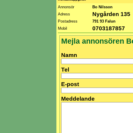
Annonsör
Bo Nilsson
Nygården 135
Adress
Postadress
791 93 Falun
0703187857
Mobil
Mejla annonsören B
Namn
Tel
E-post
Meddelande