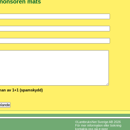
nnonsören mats
n av 1+1 (spamskydd)
©LantbruksNet Sverige AB 2026
För mer information eller bokning
kontakta oss på e-post