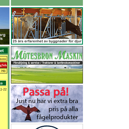
et
nnons
Hö
1-22