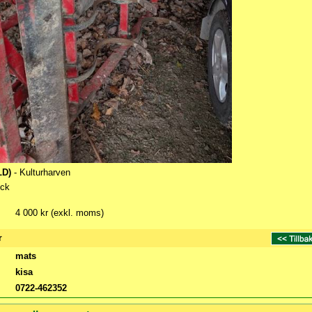
LD)
- Kulturharven
ick
4 000 kr (exkl. moms)
r
mats
kisa
0722-462352