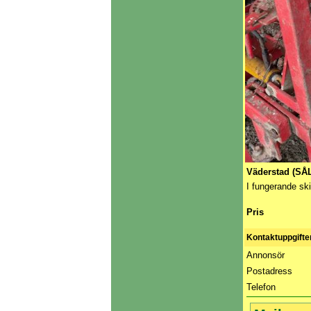
Väderstad (SÅ
I fungerande sk
Pris
Kontaktuppgifte
Annonsör
Postadress
Telefon