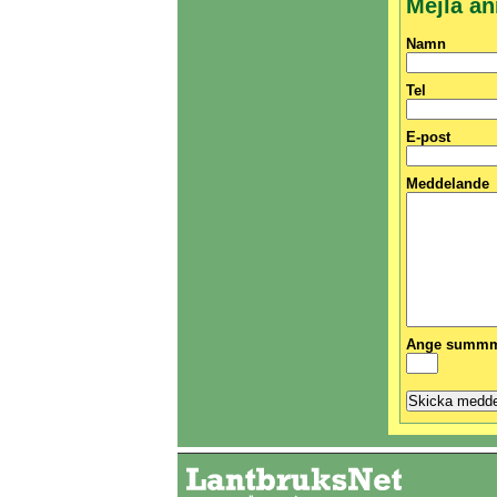
Mejla a
Namn
Tel
E-post
Meddelande
Ange summma