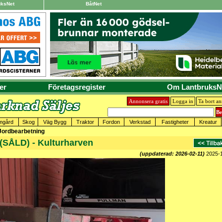
uksNet
BåtNet
er
Företagsregister
Om LantbruksN
Annonsera gratis
Logga in
Ta bort a
mgård
Skog
Väg Bygg
Traktor
Fordon
Verkstad
Fastigheter
Kreatur
 Jordbearbetning
(SÅLD) - Kulturharven
(uppdaterad: 2026-02-11)
2025-1