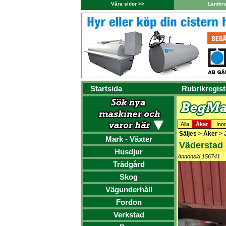
Våra sidor >>
Lantbr
Startsida
Rubrikregist
Alla
Åker
Ino
Säljes > Åker >
Mark - Växter
Väderstad 
Husdjur
Annonsid 156741
Trädgård
Skog
Vägunderhåll
Fordon
Verkstad