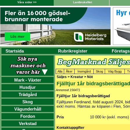
Våra sidor >>
LantbruksNet
Startsida
Rubrikregister
Företags
Alla
Åker
Inomgård
Skog
Väg Bygg
T
Säljes > Kreatur > Nöt
Mark - Växter
Fjälltjur 1år bidragsberättiga
Husdjur
Annonsid 156471
Trädgård
Fjälltjur 1år bidragsberättigad
Skog
Fjälltjuren Ferdinand, född augusti 2024, bi
exkl moms. Hämtas av köparen i Flen, Sör
Vägunderhåll
Fordon
Pris
10 000 kr (exkl. moms)
Verkstad
Kontaktuppgifter