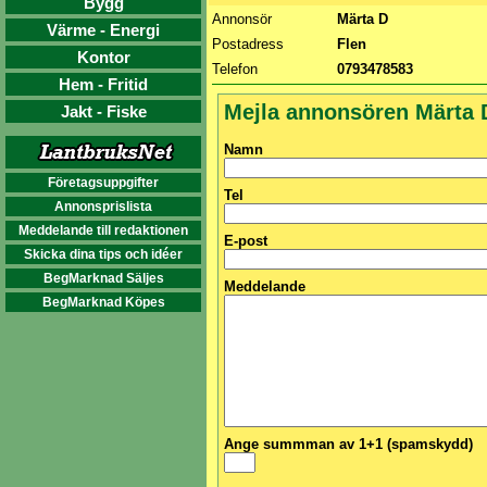
Bygg
Annonsör
Märta D
Värme - Energi
Postadress
Flen
Kontor
Telefon
0793478583
Hem - Fritid
Mejla annonsören Märta 
Jakt - Fiske
Namn
Företagsuppgifter
Tel
Annonsprislista
Meddelande till redaktionen
E-post
Skicka dina tips och idéer
BegMarknad Säljes
Meddelande
BegMarknad Köpes
Ange summman av 1+1 (spamskydd)