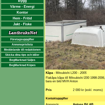
Bygg
Värme - Energi
Kontor
Hem - Fritid
Jakt - Fiske
Företagsuppgifter
Annonsprislista
Meddelande till redaktionen
Skicka dina tips och idéer
BegMarknad Säljes
BegMarknad Köpes
Kåpa
- Mitsubishi L200 -
2005
Flakåpa kåpa till Mitsubishi l200 1998-2006
bara en bild MVH Anton
Pris
2 000 kr (exkl. moms)
Kontaktuppgifter
Annonsör
Antons Bil AB