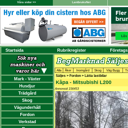
Våra sidor >>
LantbruksNet
Startsida
Rubrikregister
Företags
Alla
Åker
Inomgård
Skog
Väg Bygg
T
Säljes > Fordon > Lätta lastbilar
Mark - Växter
Kåpa - Mitsubishi L200
Husdjur
Annonsid 156453
Trädgård
Skog
Vägunderhåll
Fordon
Verkstad