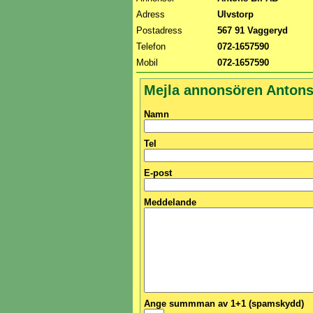
Adress
Ulvstorp
Postadress
567 91 Vaggeryd
Telefon
072-1657590
Mobil
072-1657590
Mejla annonsören Antons
Namn
Tel
E-post
Meddelande
Ange summman av 1+1 (spamskydd)