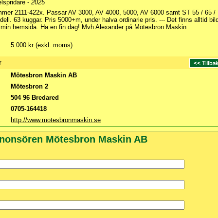
lspridare -
2025
mmer 2111-422x. Passar AV 3000, AV 4000, 5000, AV 6000 samt ST 55 / 65 / 
ll. 63 kuggar. Pris 5000+m, under halva ordinarie pris. --- Det finns alltid bil
 min hemsida. Ha en fin dag! Mvh Alexander på Mötesbron Maskin
5 000 kr (exkl. moms)
r
Mötesbron Maskin AB
Mötesbron 2
504 96 Bredared
0705-164418
http://www.motesbronmaskin.se
nnonsören Mötesbron Maskin AB