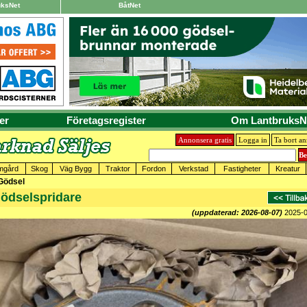
uksNet
BåtNet
er
Företagsregister
Om LantbruksN
Annonsera gratis
Logga in
Ta bort a
mgård
Skog
Väg Bygg
Traktor
Fordon
Verkstad
Fastigheter
Kreatur
 Gödsel
Gödselspridare
(uppdaterad: 2026-08-07)
2025-0