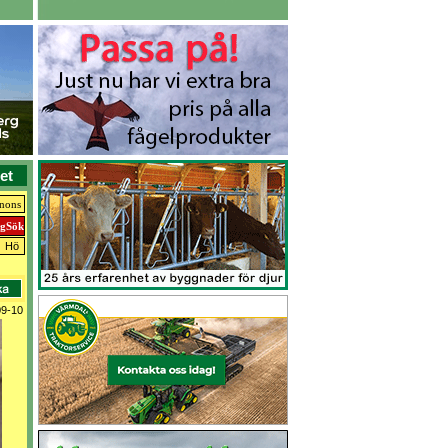
et
nnons
Hö
9-10