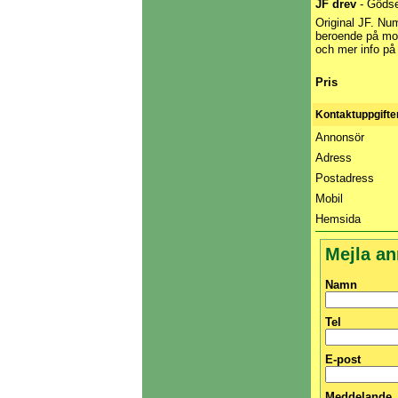
JF drev
- Gödse
Original JF. Nu
beroende på mode
och mer info på
Pris
Kontaktuppgifte
Annonsör
Adress
Postadress
Mobil
Hemsida
Mejla a
Namn
Tel
E-post
Meddelande