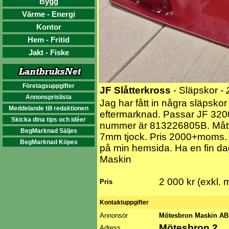
Bygg
Värme - Energi
Kontor
Hem - Fritid
Jakt - Fiske
Företagsuppgifter
JF Slåtterkross
- Släpskor -
Annonsprislista
Jag har fått in några släpskor t
Meddelande till redaktionen
eftermarknad. Passar JF 320
Skicka dina tips och idéer
nummer är 813226805B. Måt
BegMarknad Säljes
7mm tjock. Pris 2000+moms. ---
BegMarknad Köpes
på min hemsida. Ha en fin d
Maskin
2 000 kr (exkl.
Pris
Kontaktuppgifter
Annonsör
Mötesbron Maskin A
Mötesbron 2
Adress