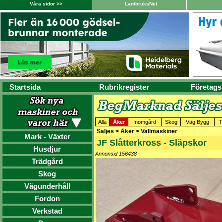
Våra sidor >>
LantbruksNet
Startsida
Rubrikregister
Företags
Alla
Åker
Inomgård
Skog
Väg Bygg
T
Säljes > Åker > Vallmaskiner
Mark - Växter
JF Slåtterkross - Släpskor
Husdjur
Annonsid 156438
Trädgård
Skog
Vägunderhåll
Fordon
Verkstad