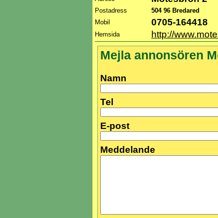
Postadress
504 96 Bredared
0705-164418
Mobil
http://www.mot
Hemsida
Mejla annonsören M
Namn
Tel
E-post
Meddelande