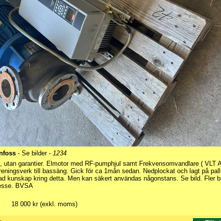
anfoss
- Se bilder -
1234
k, utan garantier. Elmotor med RF-pumphjul samt Frekvensomvandlare ( VLT 
t reningsverk till bassäng. Gick för ca 1mån sedan. Nedplockat och lagt på pall
ad kunskap kring detta. Men kan säkert användas någonstans. Se bild. Fler bi
resse. BVSA
18 000 kr (exkl. moms)