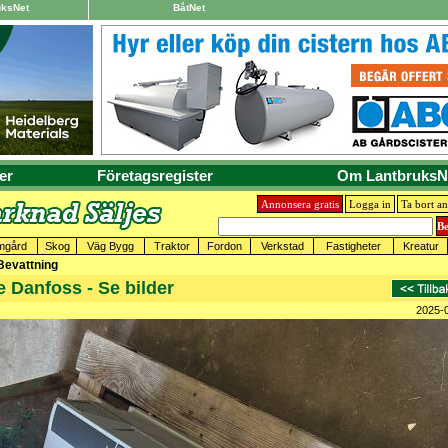
uksNet
BåtNet
er
Företagsregister
Om LantbruksN
Annonsera gratis
Logga in
Ta bort a
mgård
Skog
Väg Bygg
Traktor
Fordon
Verkstad
Fastigheter
Kreatur
Bevattning
e Danfoss - Se bilder
2025-