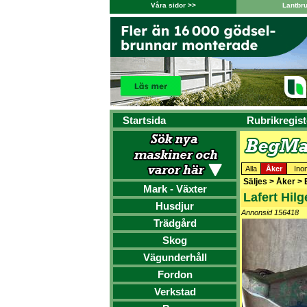
Våra sidor >>
Lantbr
Startsida
Rubrikregist
Alla
Åker
Ino
Säljes > Åker > 
Mark - Växter
Lafert Hilg
Husdjur
Annonsid 156418
Trädgård
Skog
Vägunderhåll
Fordon
Verkstad