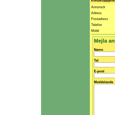
Kontaktuppgifte
Annonsör
Adress
Postadress
Telefon
Mobil
Mejla a
Namn
Tel
E-post
Meddelande