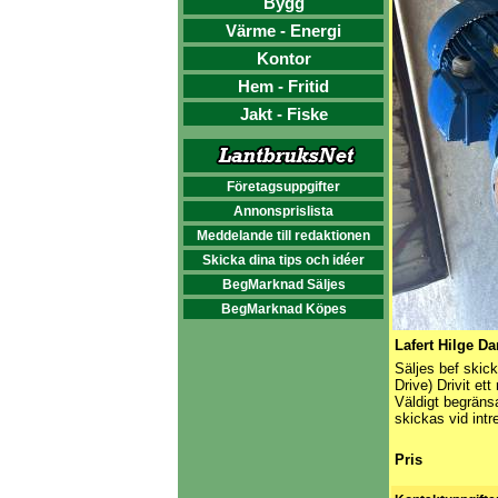
Bygg
Värme - Energi
Kontor
Hem - Fritid
Jakt - Fiske
Företagsuppgifter
Annonsprislista
Meddelande till redaktionen
Skicka dina tips och idéer
BegMarknad Säljes
BegMarknad Köpes
Lafert Hilge D
Säljes bef skic
Drive) Drivit et
Väldigt begräns
skickas vid int
Pris