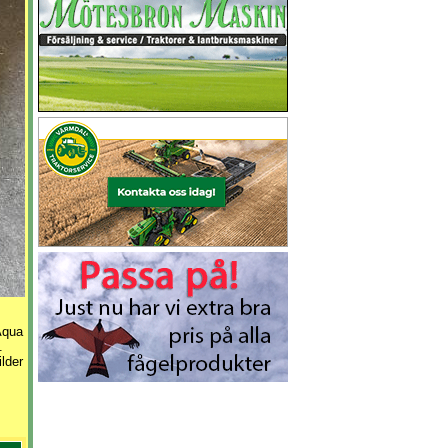
Aqua
.
lder