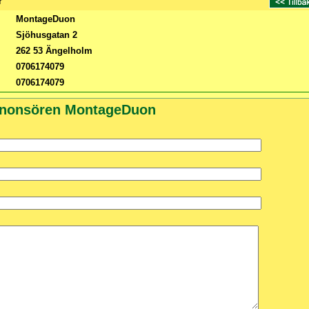
r
MontageDuon
Sjöhusgatan 2
262 53 Ängelholm
0706174079
0706174079
nnonsören MontageDuon