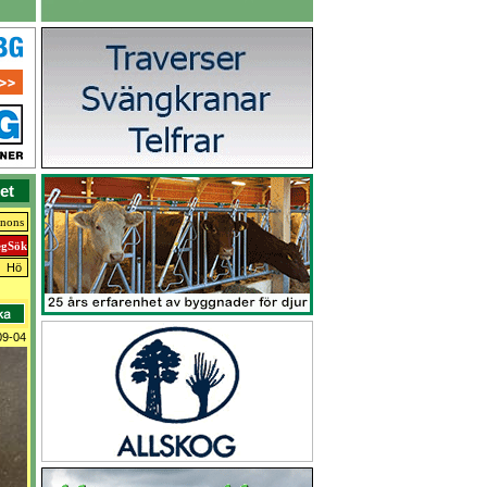
et
nnons
Hö
09-04