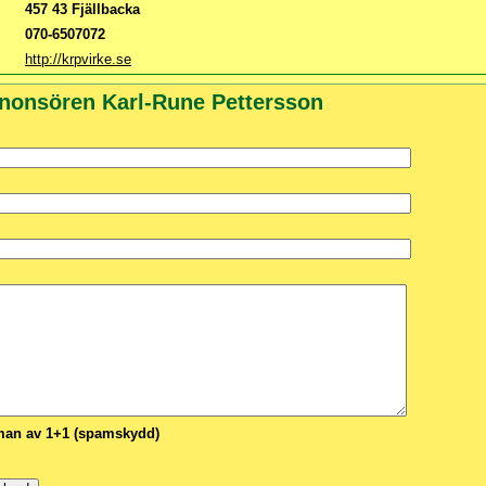
457 43 Fjällbacka
070-6507072
http://krpvirke.se
nnonsören Karl-Rune Pettersson
n av 1+1 (spamskydd)