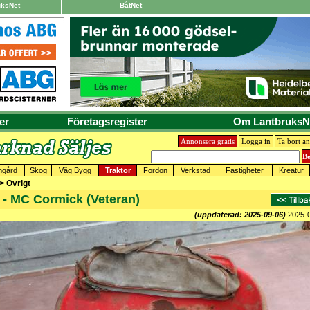
uksNet
BåtNet
er
Företagsregister
Om LantbruksN
Annonsera gratis
Logga in
Ta bort a
mgård
Skog
Väg Bygg
Traktor
Fordon
Verkstad
Fastigheter
Kreatur
 > Övrigt
s - MC Cormick (Veteran)
(uppdaterad: 2025-09-06)
2025-