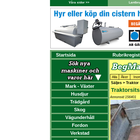
Våra sidor >>
Lantbr
Startsida
Rubrikregist
Alla
Åker
Ino
Säljes > Traktor
Mark - Växter
Traktorsit
Husdjur
Annonsid 156401
Trädgård
Skog
Vägunderhåll
Fordon
Verkstad