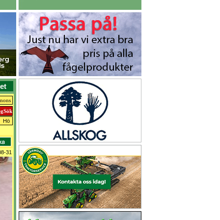
et
nnons
Hö
08-31