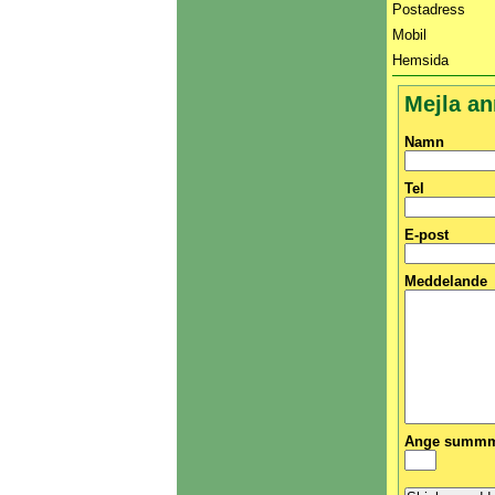
Postadress
Mobil
Hemsida
Mejla a
Namn
Tel
E-post
Meddelande
Ange summma