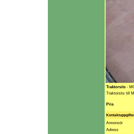
Traktorsits
- MC
Traktorsits till
Pris
Kontaktuppgifte
Annonsör
Adress