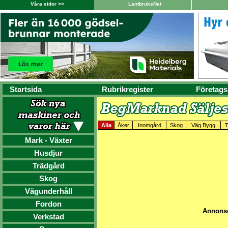
Våra sidor >>
LantbruksNet
Startsida
Rubrikregister
Företags
Alla
Åker
Inomgård
Skog
Väg Bygg
T
Mark - Växter
Husdjur
Trädgård
Skog
Vägunderhåll
Fordon
Annonse
Verkstad