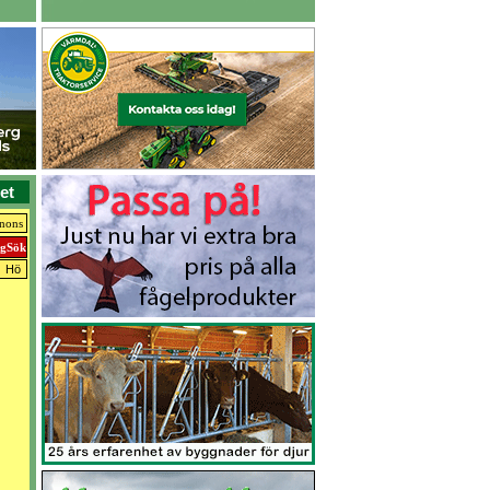
et
nnons
Hö