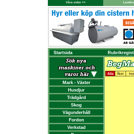
Våra sidor >>
Lantbr
Startsida
Rubrikregist
Alla
Åker
Ino
Mark - Växter
Husdjur
Trädgård
Skog
Vägunderhåll
Fordon
Verkstad