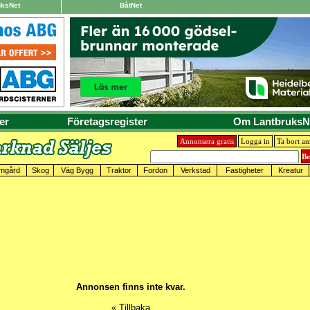
uksNet
BåtNet
er
Företagsregister
Om LantbruksN
Annonsera gratis
Logga in
Ta bort a
mgård
Skog
Väg Bygg
Traktor
Fordon
Verkstad
Fastigheter
Kreatur
Annonsen finns inte kvar.
« Tillbaka