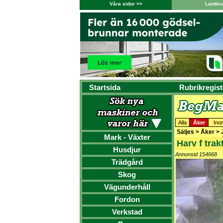
Våra sidor >>
Lantbr
Startsida
Rubrikregist
Alla
Åker
Ino
Säljes > Åker >
Mark - Växter
Harv f trak
Husdjur
Annonsid 154668
Trädgård
Skog
Vägunderhåll
Fordon
Verkstad