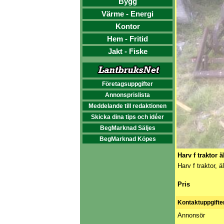
Bygg
Värme - Energi
Kontor
Hem - Fritid
Jakt - Fiske
Företagsuppgifter
Annonsprislista
Meddelande till redaktionen
Skicka dina tips och idéer
BegMarknad Säljes
BegMarknad Köpes
Harv f traktor ä
Harv f traktor, 
Pris
Kontaktuppgifte
Annonsör