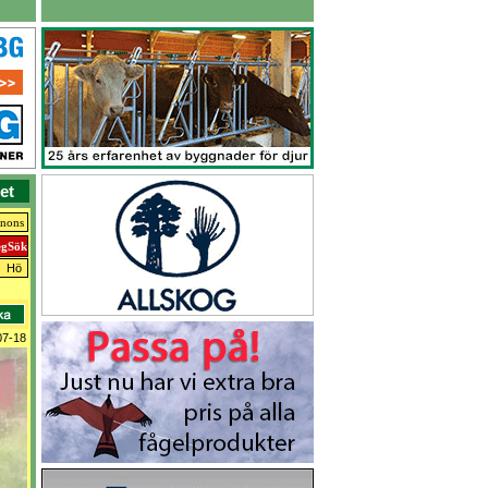
et
nnons
Hö
07-18