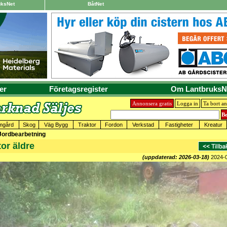
uksNet
BåtNet
er
Företagsregister
Om LantbruksN
Annonsera gratis
Logga in
Ta bort a
mgård
Skog
Väg Bygg
Traktor
Fordon
Verkstad
Fastigheter
Kreatur
 Jordbearbetning
tor äldre
(uppdaterad: 2026-03-18)
2024-