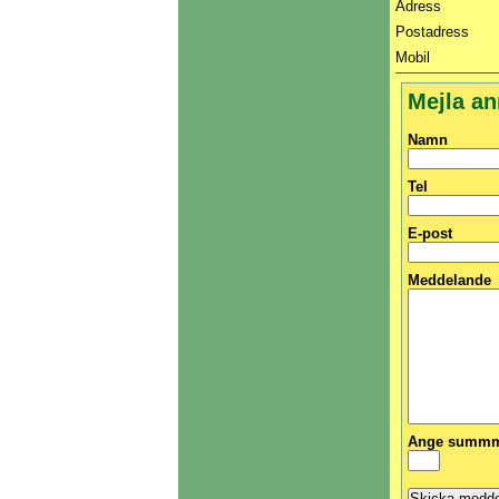
Adress
Postadress
Mobil
Mejla a
Namn
Tel
E-post
Meddelande
Ange summma