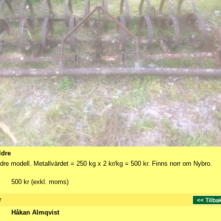
ldre
äldre modell. Metallvärdet = 250 kg x 2 kr/kg = 500 kr. Finns norr om Nybro.
500 kr (exkl. moms)
r
Håkan Almqvist