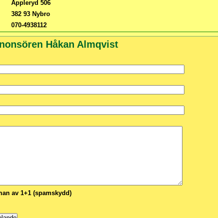
Appleryd 506
382 93 Nybro
070-4938112
nnonsören Håkan Almqvist
n av 1+1 (spamskydd)