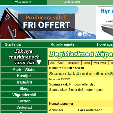
Våra sidor >>
LantbruksNet
Startsida
Rubrikregister
Företags
Alla
Åker
Inomgård
Skog
Väg Bygg
T
Köpes > Fordon > Övrigt
Mark - Växter
Scania skak 4 motor eller ds5
Husdjur
Annonsid 153222
Trädgård
Scania skak 4 motor eller ds5
Skog
Scania skak 4 eller ds5 motor köpes
Vägunderhåll
Fordon
Kontaktuppgifter
Verkstad
Annonsör
Lars andersson