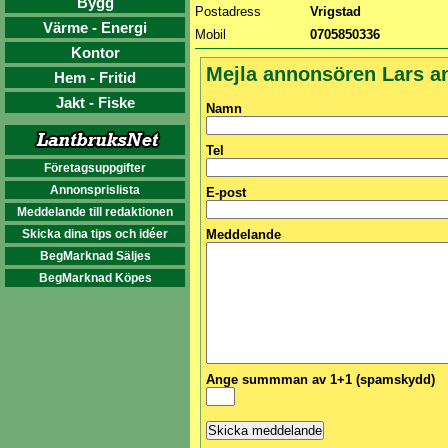
Bygg
Postadress
Vrigstad
Värme - Energi
Mobil
0705850336
Kontor
Mejla annonsören Lars a
Hem - Fritid
Jakt - Fiske
Namn
Tel
Företagsuppgifter
Annonsprislista
E-post
Meddelande till redaktionen
Skicka dina tips och idéer
Meddelande
BegMarknad Säljes
BegMarknad Köpes
Ange summman av 1+1 (spamskydd)