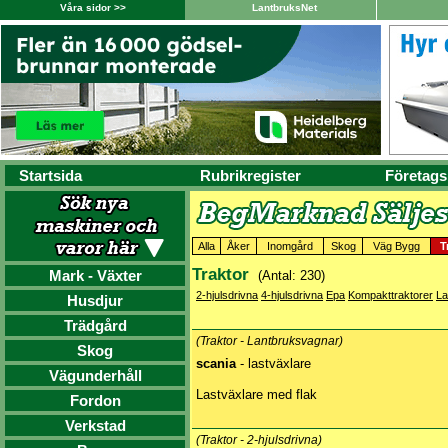
Våra sidor >>
LantbruksNet
Startsida
Rubrikregister
Företags
Alla
Åker
Inomgård
Skog
Väg Bygg
T
Traktor
Mark - Växter
(Antal: 230)
2-hjulsdrivna
4-hjulsdrivna
Epa
Kompakttraktorer
La
Husdjur
Trädgård
(Traktor - Lantbruksvagnar)
Skog
scania
- lastväxlare
Vägunderhåll
Lastväxlare med flak
Fordon
Verkstad
(Traktor - 2-hjulsdrivna)