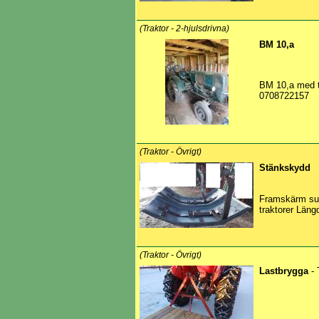
(Traktor - 2-hjulsdrivna)
BM 10,a
BM 10,a med tä
0708722157
(Traktor - Övrigt)
Stänkskydd
Framskärm sut
traktorer Län
(Traktor - Övrigt)
Lastbrygga
- 