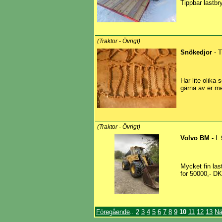
Tippbar lastbr
(Traktor - Övrigt)
Snökedjor
- T
Har lite olika 
gärna av er me
(Traktor - Övrigt)
Volvo BM
- L 
Mycket fin last
for 50000,- DK
Föregående
..
2
3
4
5
6
7
8
9
10
11
12
13
Nä