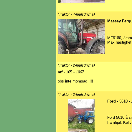
(Traktor - 4-hjulsdrivna)
Massey Ferg
MF6180, årsmod
Max hastighet:
(Traktor - 2-hjulsdrivna)
mf
- 165 -
1967
obs inte momsad !!!!
(Traktor - 2-hjulsdrivna)
Ford
- 5610 -
Ford 5610 års
framhjul, Kell