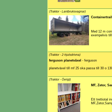
(Traktor - Lantbruksvagnar)
Containertrai
Med 12 m cont
exempelvis till
(Traktor - 2-hjulsdrivna)
ferguson planetväxel
- ferguson
planetväxel till mf 25 ska passa till 30 o 1
(Traktor - Övrigt)
MF, Zetor, S
Ett trettiotal 
MF,Zetor,Sam