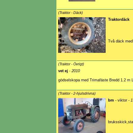
(Traktor - Däck)
Traktordäck
Två däck med 
(Traktor - Övrigt)
vet ej
-
2010
gödselskopa med Trimafäste Bredd 1.2 m L
(Traktor - 2-hjulsdrivna)
bm
- viktor -
1
bruksskick,st