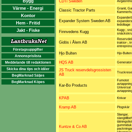
Bygg
CDTi Sweden
Avgasren
Värme - Energi
Granit, Ga
Classic Tractor Parts
Kammerhu
Kontor
Expanderb
Expander System Sweden AB
expanders
Hem - Fritid
ledslitage
Jakt - Fiske
Kugg-, snä
Finnvedens Kugg
snäckskru
Reservdel
Gidös i Ålem AB
traktor-, t
entrepren
Företagsuppgifter
Hjo Bulten
Hjo-Bulten
Annonsprislista
HQS AB
Meddelande till redaktionen
Generator
Skicka dina tips och idéer
JS Truck reservdelsgrossisten
Truckrese
AB
BegMarknad Säljes
Fumotot
BegMarknad Köpes
avtappnin
Kar-Bo Products
Universal
avtappnin
KPAB
Knivar
Kramp AB
Plogskär
Slangar,
slangtillbe
tätningslist
gummiduk
Kuntze & Co AB
packningar