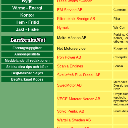
Bygg
DieselWorks Sweden
Värme - Energi
EM Service AB
Cummins
Kontor
Filterteknik Sverige AB
Filter
Hem - Fritid
Hymek
Wis Con
Jakt - Fiske
Perkins, K
Malte Månson AB
Kohler, Lo
utbytesmo
Företagsuppgifter
Net Motorservice
Ruggerini
Annonsprislista
Pon Power AB
Caterpillar
Meddelande till redaktionen
Scania Engines
Scania
Skicka dina tips och idéer
BegMarknad Säljes
Skellefteå El & Diesel, AB
BegMarknad Köpes
Mercedes, 
SwedMotor AB
Diesel, Is
Hatz
Utbytesmo
topplock,
VEGE Motorer Norden AB
bytesturbo
automatvä
Volvo Penta, AB
Penta dies
Wärtsilä Sweden AB