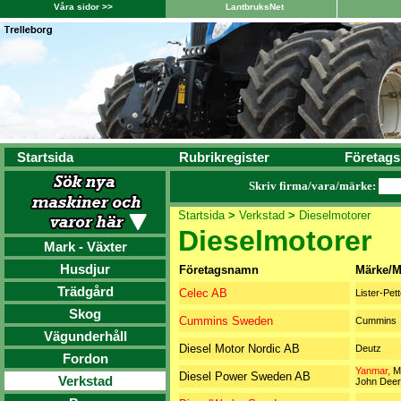
Våra sidor >>
LantbruksNet
Startsida
Rubrikregister
Företags
Skriv firma/vara/märke:
Startsida
>
Verkstad
>
Dieselmotorer
Dieselmotorer
Mark - Växter
Husdjur
Företagsnamn
Märke/M
Trädgård
Celec AB
Lister-Pett
Skog
Cummins Sweden
Cummins
Vägunderhåll
Diesel Motor Nordic AB
Deutz
Fordon
Yanmar,
Mi
Diesel Power Sweden AB
Verkstad
John Dee