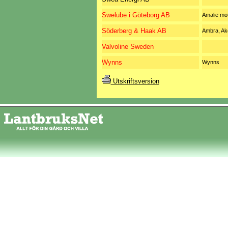
Swelube i Göteborg AB
Amalie mot
Söderberg & Haak AB
Ambra, Ak
Valvoline Sweden
Wynns
Wynns
Utskriftsversion