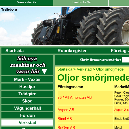
Våra sidor >>
LantbruksNet
Startsida
Rubrikregister
Företags
Skriv firma/vara/märke:
Startsida
>
Verkstad
>
Oljor smörjmedel
Oljor smörjmede
Mark - Växter
Husdjur
Företagsnamn
Märke/M
Peak, Clea
Trädgård
Gold Eagle
76 / All American AB
Power, 10
Skog
Leak, Sta-
Vägunderhåll
Aspen AB
Aspen 2-ta
Fordon
Binol AB
Binol, Bio
Verkstad
BoOve AB
Motul