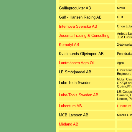
Grålleprodukter AB
Motul
Gulf - Hansen Racing AB
Gulf
Internova Svenska AB
Orion Lubr
Ardeca Lub
Josema Trading & Consulting
JLM Lubri
Kemetyl AB
2-taktsolja
Kvicksunds Oljeimport AB
Penndrak
Lantmännen Agro Oil
Agrol
Lubricatio
LE Smörjmedel AB
Engineers
Mobil, Cas
Lube Tech Sweden
OK/Q8 oc
Optimol/Tr
LE, Couger
Lube-Tools Sweden AB
Canada, L
Lincoln, 
Lubentum AB
Lubentum
MCB Larsson AB
Millers Oil
Midland AB