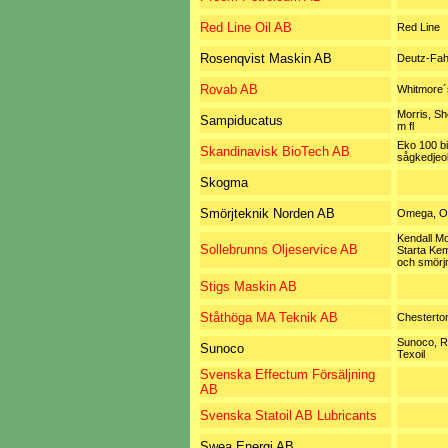
Red Line Oil AB
Red Line
Rosenqvist Maskin AB
Deutz-Fah
Rovab AB
Whitmore´
Morris, She
Sampiducatus
m fl
Eko 100 bi
Skandinavisk BioTech AB
sågkedjeol
Skogma
Smörjteknik Norden AB
Omega, O
Kendall Mo
Sollebrunns Oljeservice AB
Starta Ke
och smörj
Stigs Maskin AB
Ståthöga MA Teknik AB
Chesterto
Sunoco, 
Sunoco
Texoil
Svenska Effectum Försäljning
AB
Svenska Statoil AB Lubricants
Swea Energi AB