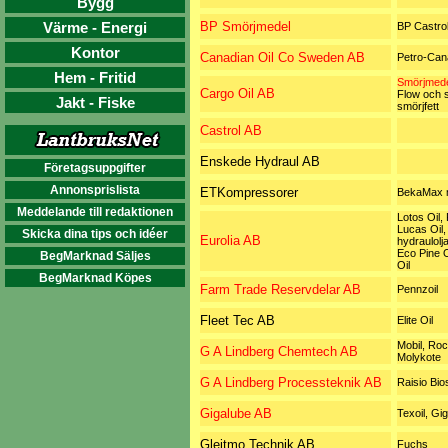
Bygg
Värme - Energi
BP Smörjmedel
BP Castro
Kontor
Canadian Oil Co Sweden AB
Petro-Can
Hem - Fritid
Smörjmede
Cargo Oil AB
Flow och s
Jakt - Fiske
smörjfett
Castrol AB
Enskede Hydraul AB
Företagsuppgifter
Annonsprislista
ETKompressorer
BekaMax 
Meddelande till redaktionen
Lotos Oil,
Lucas Oil,
Skicka dina tips och idéer
Eurolia AB
hydraulolj
Eco Pine O
BegMarknad Säljes
Oil
BegMarknad Köpes
Farm Trade Reservdelar AB
Pennzoil
Fleet Tec AB
Elite Oil
Mobil, Roc
G A Lindberg Chemtech AB
Molykote
G A Lindberg Processteknik AB
Raisio Bio
Gigalube AB
Texoil, Gi
Gleitmo Technik AB
Fuchs