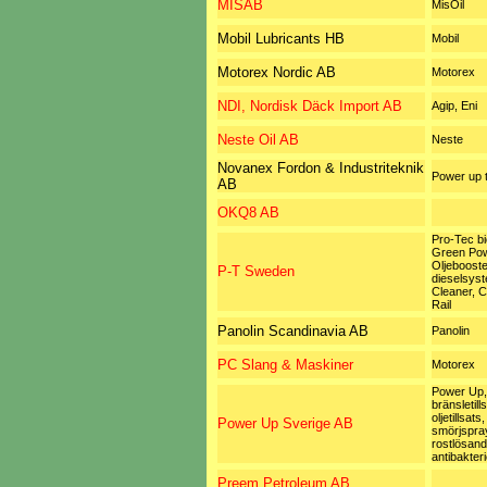
MISAB
MisOil
Mobil Lubricants HB
Mobil
Motorex Nordic AB
Motorex
NDI, Nordisk Däck Import AB
Agip, Eni
Neste Oil AB
Neste
Novanex Fordon & Industriteknik
Power up t
AB
OKQ8 AB
Pro-Tec bi
Green Pow
Oljebooste
P-T Sweden
dieselsys
Cleaner,
Rail
Panolin Scandinavia AB
Panolin
PC Slang & Maskiner
Motorex
Power Up,
bränsletill
oljetillsats,
Power Up Sverige AB
smörjspray,
rostlösand
antibakterie
Preem Petroleum AB