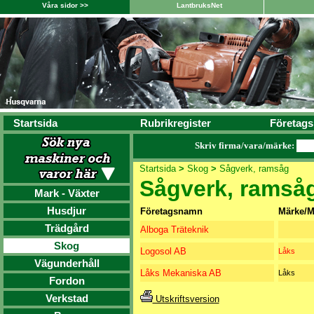
Våra sidor >>
LantbruksNet
Startsida
Rubrikregister
Företags
Skriv firma/vara/märke:
Startsida
>
Skog
>
Sågverk, ramsåg
Sågverk, ramså
Mark - Växter
Husdjur
Företagsnamn
Märke/M
Trädgård
Alboga Träteknik
Skog
Logosol AB
Låks
Vägunderhåll
Låks Mekaniska AB
Låks
Fordon
Verkstad
Utskriftsversion