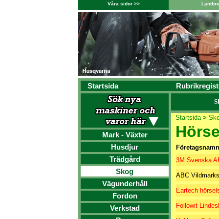
Våra sidor >>
Lantbr
Startsida
Rubrikregist
S
Startsida
>
Sk
Hörse
Mark - Växter
Husdjur
Företagsnam
Trädgård
3M Svenska A
Skog
ABC Vildmark
Vägunderhåll
Eartech hörsel
Fordon
Followit Linde
Verkstad