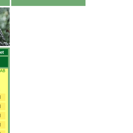
et
 AB