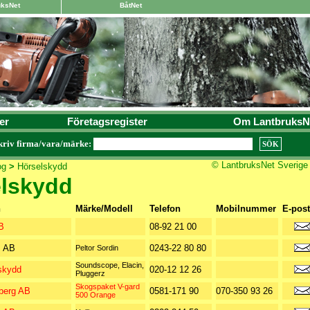
uksNet
BåtNet
er
Företagsregister
Om LantbruksN
kriv firma/vara/märke:
© LantbruksNet Sverige
og
>
Hörselskydd
lskydd
n
Märke/Modell
Telefon
Mobilnummer
E-post
B
08-92 21 00
s AB
0243-22 80 80
Peltor Sordin
Soundscope, Elacin,
skydd
020-12 12 26
Pluggerz
Skogspaket V-gard
sberg AB
0581-171 90
070-350 93 26
500 Orange