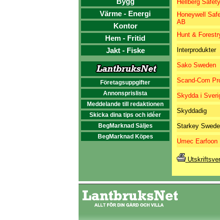
Bygg
Hellberg Safet
Värme - Energi
Honeywell Safe
AB
Kontor
Hunt & Forestr
Hem - Fritid
Jakt - Fiske
Interprodukter
Sako Sweden
Scand-Com Pro
Företagsuppgifter
Annonsprislista
Skydda i Sveri
Meddelande till redaktionen
Skyddadig
Skicka dina tips och idéer
BegMarknad Säljes
Starkey Swed
BegMarknad Köpes
Umec Earfoon
Utskriftsve