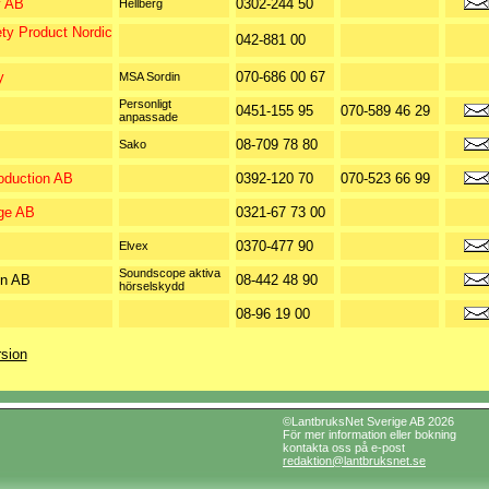
y AB
0302-244 50
Hellberg
ty Product Nordic
042-881 00
y
070-686 00 67
MSA Sordin
Personligt
0451-155 95
070-589 46 29
anpassade
08-709 78 80
Sako
duction AB
0392-120 70
070-523 66 99
ge AB
0321-67 73 00
0370-477 90
Elvex
Soundscope aktiva
en AB
08-442 48 90
hörselskydd
08-96 19 00
rsion
©LantbruksNet Sverige AB 2026
För mer information eller bokning
kontakta oss på e-post
redaktion@lantbruksnet.se