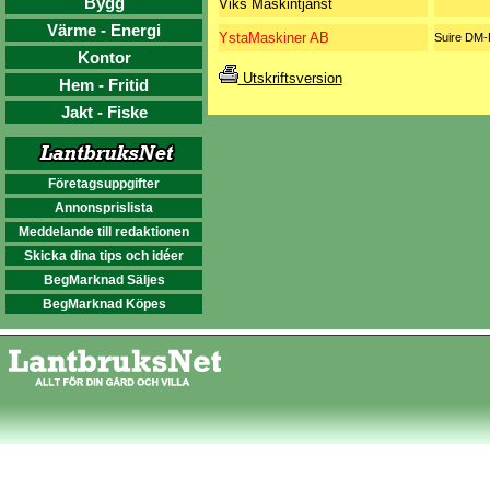
Bygg
Viks Maskintjänst
Värme - Energi
YstaMaskiner AB
Suire DM-
Kontor
Utskriftsversion
Hem - Fritid
Jakt - Fiske
Företagsuppgifter
Annonsprislista
Meddelande till redaktionen
Skicka dina tips och idéer
BegMarknad Säljes
BegMarknad Köpes