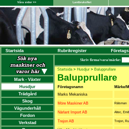
Våra sidor >>
LantbruksNet
Startsida
Rubrikregister
Företags
Skriv firma/vara/märke:
Startsida
>
Husdjur
>
Balupprullare
Balupprullare
Mark - Växter
Husdjur
Företagsnamn
Märke/M
Trädgård
Marks Mekaniska
Skog
Möre Maskiner AB
Rälsman
Vägunderhåll
Närlant Import AB
Altec, Emil
Fordon
Trejon AB
Trejon, Ru
Verkstad