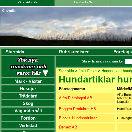
Våra sidor >>
LantbruksNet
Startsida
Rubrikregister
Företags
Skriv firma/vara/märke:
Startsida
>
Jakt-Fiske
>
Hundartiklar hund
Hundartiklar hu
Mark - Växter
Husdjur
Företagsnamn
Märke/M
Alfta Bure
Trädgård
Alfta Plåtslageri AB
bilburar, bu
lastgaller
Skog
Baggen Produkter HB
Hundförar
Vägunderhåll
Fordon
Björkis Hundprodukter
Guldvagn
Verkstad
Demex AB