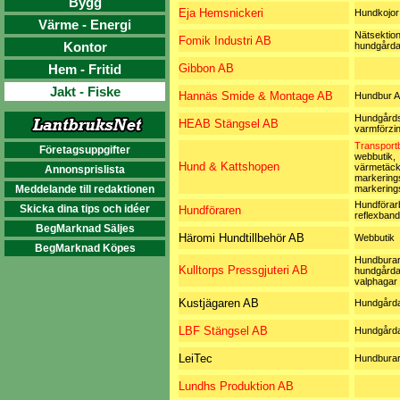
Bygg
Eja Hemsnickeri
Hundkojor
Värme - Energi
Nätsektion
Fomik Industri AB
Kontor
hundgårda
Hem - Fritid
Gibbon AB
Jakt - Fiske
Hannäs Smide & Montage AB
Hundbur A
Hundgårds
HEAB Stängsel AB
varmförzi
Transportb
Företagsuppgifter
webbutik,
Hund & Kattshopen
värmetäck
Annonsprislista
markering
Meddelande till redaktionen
markering
Hundförarb
Skicka dina tips och idéer
Hundföraren
reflexband
BegMarknad Säljes
Häromi Hundtillbehör AB
Webbutik
BegMarknad Köpes
Hundburar
Kulltorps Pressgjuteri AB
hundgårda
valphagar
Kustjägaren AB
Hundgård
LBF Stängsel AB
Hundgårda
LeiTec
Hundbura
Lundhs Produktion AB