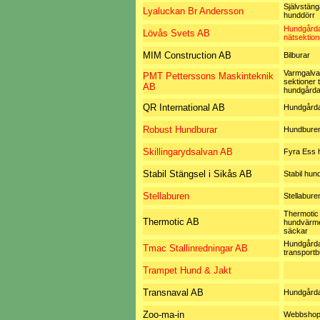
Självstän
Lyaluckan Br Andersson
hunddörr
Hundgård
Lövås Svets AB
nätsektion
MIM Construction AB
Bilburar
Varmgalva
PMT Petterssons Maskinteknik
sektioner ti
AB
hundgårda
QR International AB
Hundgård
Robust Hundburar
Hundbure
Skillingarydsalvan AB
Fyra Ess 
Stabil Stängsel i Sikås AB
Stabil hun
Stellaburen
Stellabure
Thermotic
Thermotic AB
hundvärme
säckar
Hundgårda
Tmac Stallinredningar AB
transportb
Trampet Hund & Jakt
Transnaval AB
Hundgård
Zoo-ma-in
Webbsho