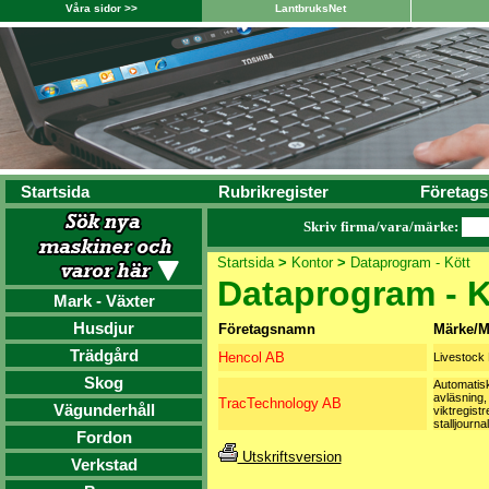
Våra sidor >>
LantbruksNet
Startsida
Rubrikregister
Företags
Skriv firma/vara/märke:
Startsida
>
Kontor
>
Dataprogram - Kött
Dataprogram - K
Mark - Växter
Husdjur
Företagsnamn
Märke/M
Trädgård
Hencol AB
Livestock 
Skog
Automatisk
avläsning,
TracTechnology AB
Vägunderhåll
viktregistr
stalljournal
Fordon
Utskriftsversion
Verkstad