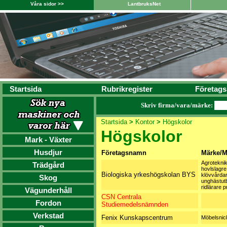
Våra sidor >>
LantbruksNet
Startsida
Rubrikregister
Företags
Skriv firma/vara/märke:
Startsida
>
Kontor
>
Högskolor
Högskolor
Mark - Växter
Husdjur
Företagsnamn
Märke/M
Agroteknik
Trädgård
hovlslagre
Biologiska yrkeshögskolan BYS
klövvårdar
Skog
unghästutb
ridlärare 
Vägunderhåll
CSN Centrala
Fordon
Studiemedelsnämnden
Verkstad
Fenix Kunskapscentrum
Möbelsnic