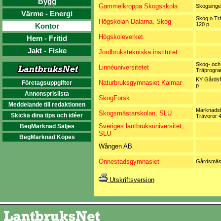
Bygg
Gammelkroppa Skogsskola
Skogsinge
Värme - Energi
Skog o Tr
Högskolan Dalarna, Skog
120 p
Kontor
Högskoleverket
Hem - Fritid
Jakt - Fiske
Jordbrukstekniska institutet
Skog- och
Linnéuniversitetet
Träprogr
KY Gårdsf
Naturbruksgymnasiet Kalmar
Företagsuppgifter
p
Annonsprislista
SkogForsk
Meddelande till redaktionen
Marknadsf
Skogsmästarskolan, SLU
Skicka dina tips och idéer
Trävoror 
Sveriges lantbruksuniversitet,
BegMarknad Säljes
SLU
BegMarknad Köpes
Wången AB
Önnestadsgymnasiet
Gårdsmäs
Utskriftsversion