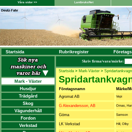
Våra sidor >>
LantbruksNet
Startsida
Rubrikregister
Företags
Skriv firma/vara/märke:
Startsida
>
Mark-Växter
>
Spridartankvagn
Spridartankvag
Mark - Växter
Husdjur
Företagsnamn
Märke/M
Trädgård
Agromat AB
Vepi
Skog
G Alexandersson, AB
Omas, Har
Vägunderhåll
Göma
Samson
Fordon
LK Verkstad
Hill, Olby
Verkstad