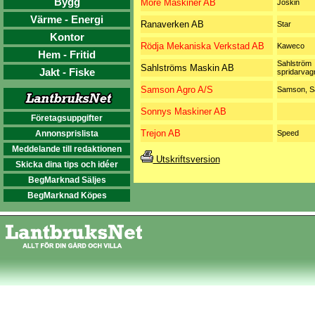
Bygg
Möre Maskiner AB
Joskin
Värme - Energi
Ranaverken AB
Star
Kontor
Rödja Mekaniska Verkstad AB
Kaweco
Hem - Fritid
Sahlström
Sahlströms Maskin AB
Jakt - Fiske
spridarvag
Samson Agro A/S
Samson, S
Sonnys Maskiner AB
Företagsuppgifter
Trejon AB
Annonsprislista
Speed
Meddelande till redaktionen
Utskriftsversion
Skicka dina tips och idéer
BegMarknad Säljes
BegMarknad Köpes