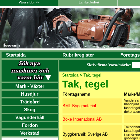
Våra sidor >>
LantbruksNet
Startsida
Rubrikregister
Företags
Skriv firma/vara/märke:
Startsida
>
Tak, tegel
Tak, tegel
Mark - Växter
Husdjur
Företagsnamn
Märke/M
Vandersa
Trädgård
handgjord
BML Byggmaterial
fasadtegel
Skog
dekoration
Vägunderhåll
Boke International AB
Fordon
Takpannor
fasadtegel
Verkstad
Byggkeramik Sverige AB
interiörtege
golvtegel,