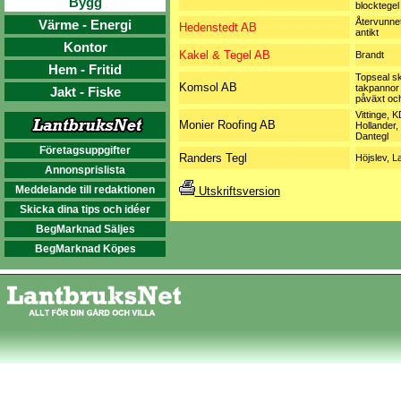
Bygg
blocktegel
Återvunne
Värme - Energi
Hedenstedt AB
antikt
Kontor
Kakel & Tegel AB
Brandt
Hem - Fritid
Topseal s
Komsol AB
takpannor
Jakt - Fiske
påväxt och
Vittinge, 
Monier Roofing AB
Hollander,
Dantegl
Företagsuppgifter
Randers Tegl
Höjslev, 
Annonsprislista
Meddelande till redaktionen
Utskriftsversion
Skicka dina tips och idéer
BegMarknad Säljes
BegMarknad Köpes