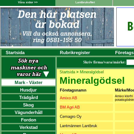
Våra sidor >>
LantbruksNet
Startsida
Rubrikregister
Företags
Skriv firma/vara/märke:
Startsida
>
Mineralgödsel
Mineralgödsel
Mark - Växter
Husdjur
Företagsnamn
Märke/Mod
Amixo klorfri
Trädgård
Amixo AB
potatisgödni
Skog
BM Agri AB
Vägunderhåll
Cemagro Oy
Fordon
Lantmännen Lantbruk
Verkstad