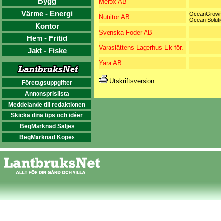
Bygg
Merox AB
Värme - Energi
OceanGrown
Nutritor AB
Ocean Soluti
Kontor
Svenska Foder AB
Hem - Fritid
Varaslättens Lagerhus Ek för.
Jakt - Fiske
Yara AB
Utskriftsversion
Företagsuppgifter
Annonsprislista
Meddelande till redaktionen
Skicka dina tips och idéer
BegMarknad Säljes
BegMarknad Köpes