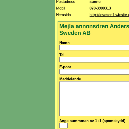
Postadress
sunne
Mobil
070-3900313
Hemsida
http://lovasen1.wixsite
Mejla annonsören Anders
Sweden AB
Namn
Tel
E-post
Meddelande
Ange summman av 1+1 (spamskydd)