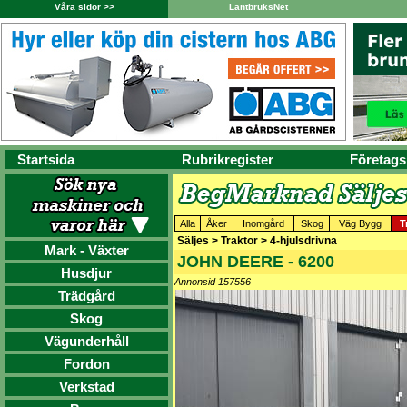
Våra sidor >>
LantbruksNet
Startsida
Rubrikregister
Företags
Alla
Åker
Inomgård
Skog
Väg Bygg
T
Säljes > Traktor > 4-hjulsdrivna
Mark - Växter
JOHN DEERE - 6200
Husdjur
Annonsid 157556
Trädgård
Skog
Vägunderhåll
Fordon
Verkstad