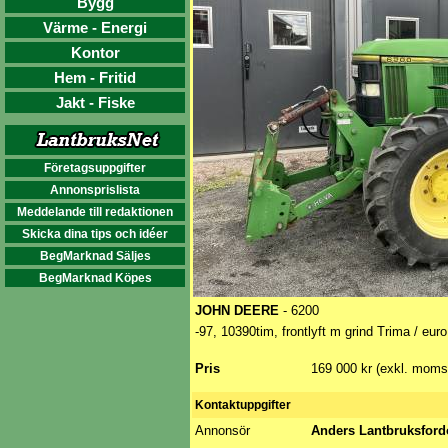
Bygg
Värme - Energi
Kontor
Hem - Fritid
Jakt - Fiske
Företagsuppgifter
Annonsprislista
Meddelande till redaktionen
Skicka dina tips och idéer
BegMarknad Säljes
BegMarknad Köpes
JOHN DEERE
- 6200
-97, 10390tim, frontlyft m grind Trima / euro
Pris
169 000 kr (exkl. moms
Kontaktuppgifter
Annonsör
Anders Lantbruksfor