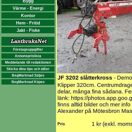
Bygg
Värme - Energi
Kontor
Hem - Fritid
Jakt - Fiske
Företagsuppgifter
Annonsprislista
Meddelande till redaktionen
Skicka dina tips och idéer
BegMarknad Säljes
JF 3202 slåtterkross
- Demo
BegMarknad Köpes
Klipper 320cm. Centrumdragen 
delar, många fina sådana. Fer
länk: https://photos.app.go
finns alltid bilder och mer in
Alexander på Mötesbron Mas
1 kr (exkl. mom
Pris