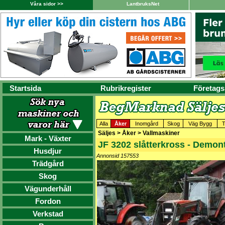
Våra sidor >>
LantbruksNet
Startsida
Rubrikregister
Företags
Alla
Åker
Inomgård
Skog
Väg Bygg
T
Säljes > Åker > Vallmaskiner
Mark - Växter
JF 3202 slåtterkross - Demon
Husdjur
Annonsid 157553
Trädgård
Skog
Vägunderhåll
Fordon
Verkstad