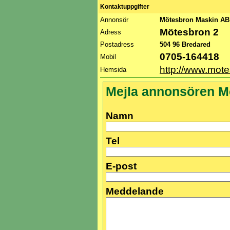
Kontaktuppgifter
Annonsör
Mötesbron Maskin A
Mötesbron 2
Adress
Postadress
504 96 Bredared
0705-164418
Mobil
http://www.mot
Hemsida
Mejla annonsören M
Namn
Tel
E-post
Meddelande