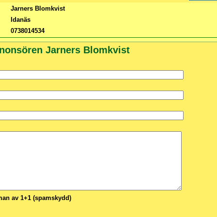
Jarners Blomkvist
Idanäs
0738014534
nnonsören Jarners Blomkvist
n av 1+1 (spamskydd)