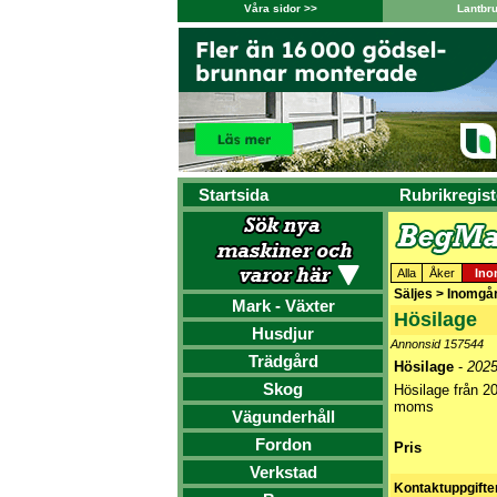
Våra sidor >>
Lantbr
Startsida
Rubrikregist
Alla
Åker
Ino
Säljes > Inomgå
Mark - Växter
Hösilage
Husdjur
Annonsid 157544
Trädgård
Hösilage
-
202
Skog
Hösilage från 20
moms
Vägunderhåll
Fordon
Pris
Verkstad
Kontaktuppgifte