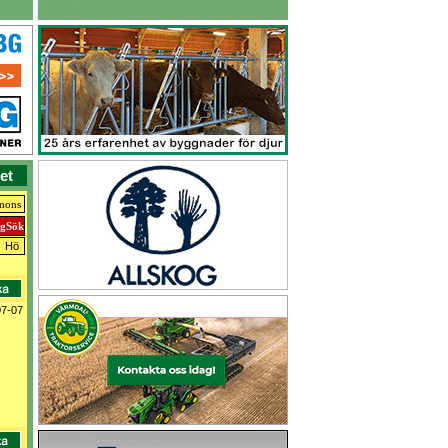
et
nnons
Hö
07-07