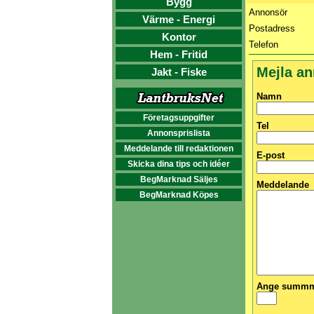
Bygg
Annonsör
Värme - Energi
Postadress
Kontor
Telefon
Hem - Fritid
Mejla a
Jakt - Fiske
Namn
Företagsuppgifter
Tel
Annonsprislista
Meddelande till redaktionen
E-post
Skicka dina tips och idéer
BegMarknad Säljes
Meddelande
BegMarknad Köpes
Ange summma