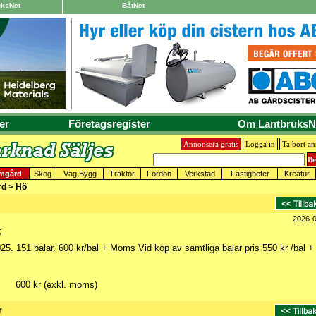
uksNet
BåtNet
er
Företagsregister
Om LantbruksN
Annonsera gratis
Logga in
Ta bort a
mgård
Skog
Väg Bygg
Traktor
Fordon
Verkstad
Fastigheter
Kreatur
rd > Hö
2026-
5
25. 151 balar. 600 kr/bal + Moms Vid köp av samtliga balar pris 550 kr /bal +
600 kr (exkl. moms)
r