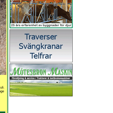
uli.
nge