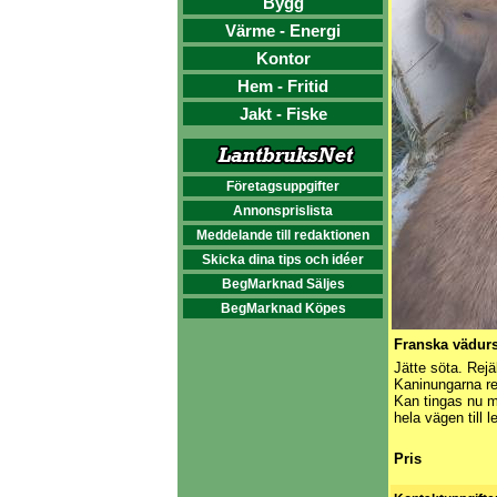
Bygg
Värme - Energi
Kontor
Hem - Fritid
Jakt - Fiske
Företagsuppgifter
Annonsprislista
Meddelande till redaktionen
Skicka dina tips och idéer
BegMarknad Säljes
BegMarknad Köpes
Franska vädur
Jätte söta. Rejä
Kaninungarna re
Kan tingas nu m
hela vägen till 
Pris