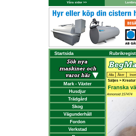
Våra sidor >>
Lantbr
Startsida
Rubrikregist
Alla
Åker
Ino
Säljes > Kreatur
Mark - Växter
Franska v
Husdjur
Annonsid 157474
Trädgård
Skog
Vägunderhåll
Fordon
Verkstad