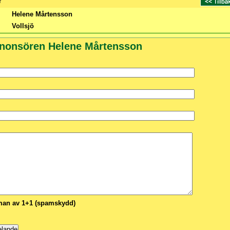
r
Helene Mårtensson
Vollsjö
nnonsören Helene Mårtensson
n av 1+1 (spamskydd)