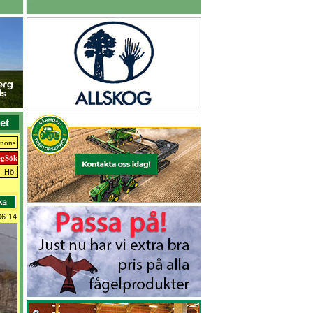
et
nnons
Hö
06-14