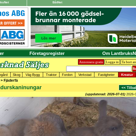
uksNet
BåtNet
er
Företagsregister
Om LantbruksN
Annonsera gratis
Logga in
Ta bort a
mgård
Skog
Väg Bygg
Traktor
Fordon
Verkstad
Fastigheter
Kreatur
 > Fjäderfä
ädurskaninungar
(uppdaterad: 2026-07-01)
2026-