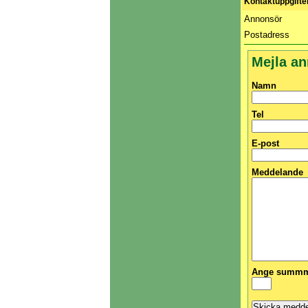
Kontaktuppgifte
Annonsör
Postadress
Mejla a
Namn
Tel
E-post
Meddelande
Ange summma