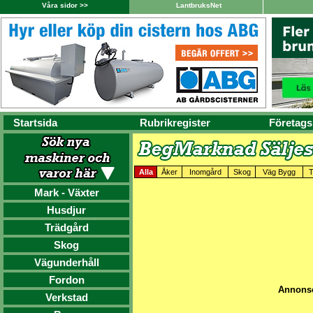
Våra sidor >>
LantbruksNet
Startsida
Rubrikregister
Företags
Alla
Åker
Inomgård
Skog
Väg Bygg
T
Mark - Växter
Husdjur
Trädgård
Skog
Vägunderhåll
Fordon
Annonse
Verkstad