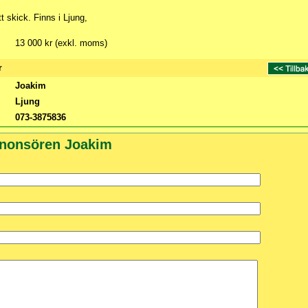
t skick. Finns i Ljung,
13 000 kr (exkl. moms)
r
Joakim
Ljung
073-3875836
nnonsören Joakim