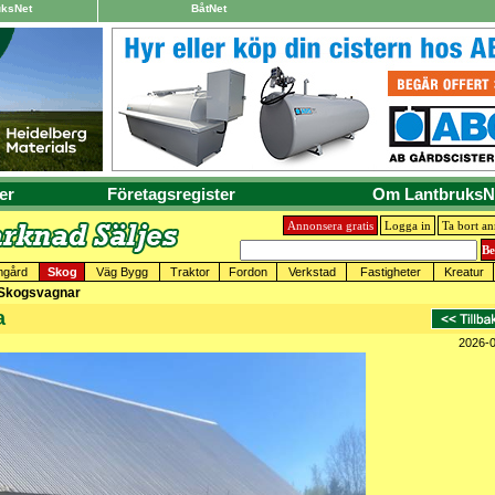
uksNet
BåtNet
er
Företagsregister
Om LantbruksN
Annonsera gratis
Logga in
Ta bort a
mgård
Skog
Väg Bygg
Traktor
Fordon
Verkstad
Fastigheter
Kreatur
 Skogsvagnar
a
2026-