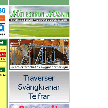
et
nnons
Hö
05-12