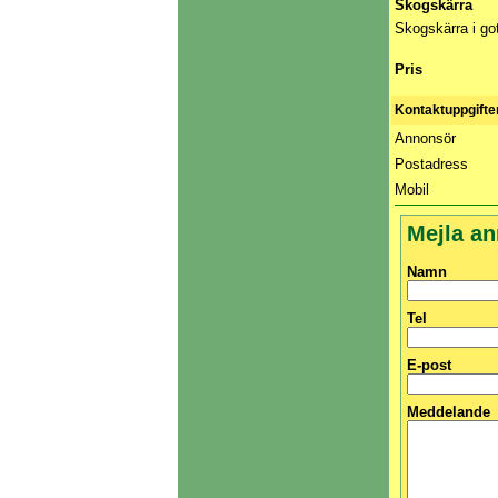
Skogskärra
Skogskärra i got
Pris
Kontaktuppgifte
Annonsör
Postadress
Mobil
Mejla a
Namn
Tel
E-post
Meddelande