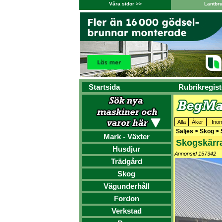
Våra sidor >>
Lantbr
Startsida
Rubrikregist
Alla
Åker
Ino
Säljes > Skog >
Mark - Växter
Skogskärr
Husdjur
Annonsid 157342
Trädgård
Skog
Vägunderhåll
Fordon
Verkstad