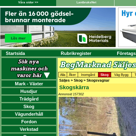
Våra sidor >>
LantbruksNet
Startsida
Rubrikregister
Företags
Alla
Åker
Inomgård
Skog
Väg Bygg
T
Säljes > Skog > Skogsvagnar
Mark - Växter
Skogskärra
Husdjur
Annonsid 157302
Trädgård
Skog
Vägunderhåll
Fordon
Verkstad