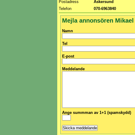
Postadress
Askersund
Telefon
070-6963840
Mejla annonsören Mikael
Namn
Tel
E-post
Meddelande
Ange summman av 1+1 (spamskydd)