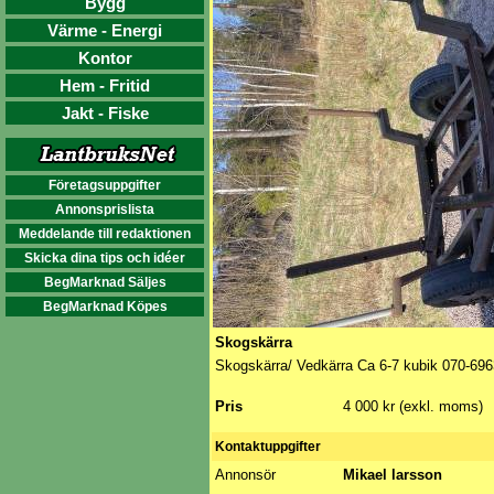
Bygg
Värme - Energi
Kontor
Hem - Fritid
Jakt - Fiske
Företagsuppgifter
Annonsprislista
Meddelande till redaktionen
Skicka dina tips och idéer
BegMarknad Säljes
BegMarknad Köpes
Skogskärra
Skogskärra/ Vedkärra Ca 6-7 kubik 070-69
Pris
4 000 kr (exkl. moms)
Kontaktuppgifter
Annonsör
Mikael larsson