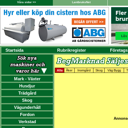
Våra sidor >>
LantbruksNet
Startsida
Rubrikregister
Företags
Alla
Åker
Inomgård
Skog
Väg Bygg
T
Mark - Växter
Husdjur
Trädgård
Skog
Vägunderhåll
Fordon
Annonse
Verkstad