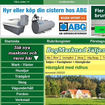
Våra sidor >>
LantbruksNet
Startsida
Rubrikregister
Företags
Alla
Åker
Inomgård
Skog
Väg Bygg
T
Säljes > Fastigheter > Hästgårdar
Mark - Växter
Hästgård med ridhus
Husdjur
Annonsid 155533
Trädgård
Skog
Vägunderhåll
Fordon
Verkstad