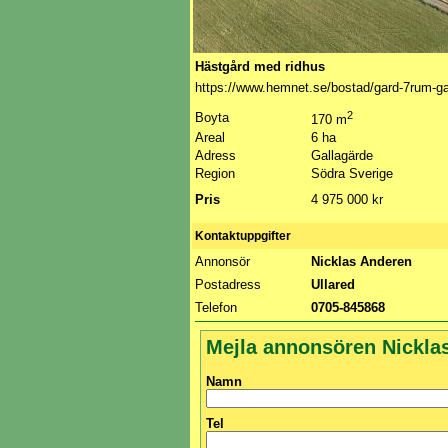
Hästgård med ridhus
https://www.hemnet.se/bostad/gard-7rum-g
2
Boyta
170 m
Areal
6 ha
Adress
Gallagärde
Region
Södra Sverige
Pris
4 975 000 kr
Kontaktuppgifter
Annonsör
Nicklas Anderen
Postadress
Ullared
Telefon
0705-845868
Mejla annonsören Nickla
Namn
Tel